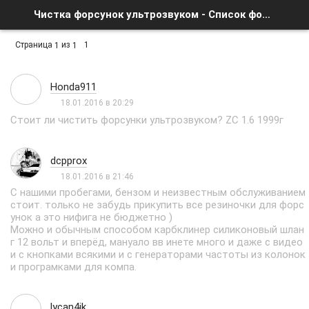
Чистка форсунок ультрозвуком - Список форумов
Страница
из
1
1
1
Honda911
18.01.2016 в 20:29
Стоит ли чистить форсунки ультрозвуком? ZC 1.6 1999г
dcpprox
18.01.2016 в 21:46
С нашими пробегами, бензом и неизвестным обслуживанием
стоит. только не забудь прикупить все резиночки для форс
унок а это нифига не бюджетно )
Можно и обычным способом карбклинер силиконовый шлан
г 12 вольт и вперёд, мануало вв инете много и даже с видео
и с кнопками всякими и с генераторами частоты из колонок
и програмками для компа.
lycan4ik