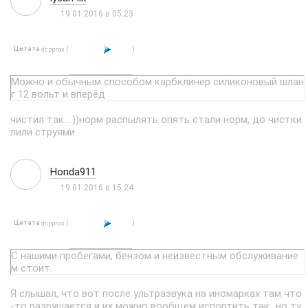
19.01.2016 в 05:23
Цитата
(
)
dcpprox
Можно и обычным способом карбклинер силиконовый шлан
г 12 вольт и вперёд
чистил так....))норм распылять опять стали норм, до чистки
лили струями
Honda911
19.01.2016 в 15:24
Цитата
(
)
dcpprox
С нашими пробегами, бензом и неизвестным обслуживание
м стоит.
Я слышал, что вот после ультразвука на иномарках там что
-то разрушается и их можно вообщем испортить так...но ту