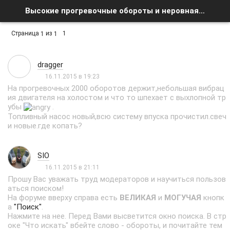
Высокие прогревочные обороты и неровная работа двигателя - Список форумов
Страница
из
1
1
1
dragger
16.11.2015 в 19:23
На прогревочных 2000 оборотов держит,небольшая вибрац
ия двигателя на холостом и что то шпехает с выхлопной тр
убы
.
Топливный насос новый,всю систему впуска прочистил.свеч
и новые.где копать?
SIO
16.11.2015 в 21:11
Прошу Вас уважать труд модераторов и научиться пользов
аться поиском!
На форуме вверху справа есть
ВЕЛИКАЯ
и
МОГУЧАЯ
кнопк
а
"Поиск"
.
Нажмите на нее. Перед Вами высветится окно поиска. В стр
оке "Что искать" вбейте слово - обороты, и почитайте тем