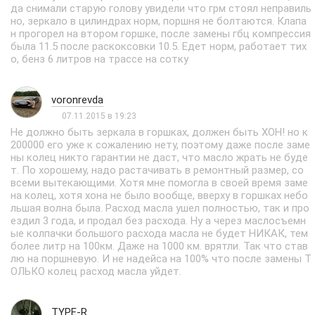
да снимали старую голову увидели что грм стоял неправиль
но, зеркало в цилиндрах норм, поршня не болтаются. Клапа
н прогорел на втором горшке, после замены гбц компрессия
была 11.5 после раскоксовки 10.5. Едет норм, работает тих
о, бенз 6 литров на трассе на сотку
voronrevda
07.11.2015 в 19:23
Не должно быть зеркала в горшках, должен быть ХОН! но к
200000 его уже к сожалению нету, поэтому даже после заме
ны колец никто гарантии не даст, что масло жрать не буде
т. По хорошему, надо растачивать в ремонтный размер, со
всеми вытекающими. Хотя мне помогла в своей время заме
на колец, хотя хона не было вообще, вверху в горшках небо
льшая волна была. Расход масла ушел полностью, так и про
ездил 3 года, и продал без расхода. Ну а через маслосъемн
ые колпачки большого расхода масла не будет НИКАК, тем
более литр на 100км. Даже на 1000 км. врятли. Так что став
лю на поршневую. И не надейса на 100% что после замены Т
ОЛЬКО колец расход масла уйдет.
TYPE-R