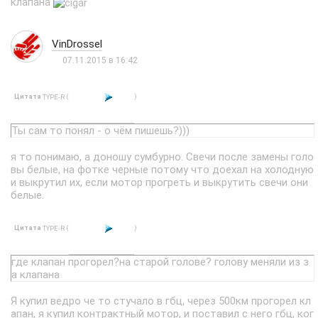
клапана
VinDrossel
07.11.2015 в 16:42
Цитата
(
)
TYPE-R
Ты сам то понял - о чём пишешь?)))
я то понимаю, а доношу сумбурно. Свечи после замены голо
вы белые, на фотке черные потому что доехал на холодную
и выкрутил их, если мотор прогреть и выкрутить свечи они
белые.
Цитата
(
)
TYPE-R
где клапан прогорел?на старой голове? голову меняли из з
а клапана
Я купил ведро че то стучало в гбц, через 500км прогорел кл
апан, я купил контрактный мотор, и поставил с него гбц, ког