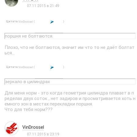
07.11.2015 в 21:49
Цитата
(
)
VinDrossel
поршня не болтаются.
Плохо, что не болтаются, значит им что то не даёт болтат
ься...
Цитата
(
)
VinDrossel
зеркало в цилиндрах
Для меня норм - это когда геометрия цилиндра плавает в п
ределах двух соток , нет задиров и просматривается хоть н
емного хон в местах перекладки поршня.
Что для тебя норм???
VinDrossel
07.11.2015 в 23:19