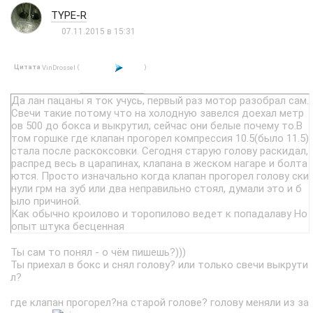
TYPE-R
07.11.2015 в 15:31
Цитата
(
)
VinDrossel
Да лан пацаны я ток учусь, первый раз мотор разобрал сам.
Свечи такие потому что на холодную завелся доехал метр
ов 500 до бокса и выкрутил, сейчас они белые почему то.В
том горшке где клапан прогорел компрессия 10.5(было 11.5)
стала после раскоксовки. Сегодня старую голову раскидал,
распред весь в царапинах, клапана в жеском нагаре и болта
ются. Просто изначально когда клапан прогорел голову ски
нули грм на зуб или два неправильно стоял, думали это и б
ыло причиной.
Как обычно кроилово и торопилово ведет к попадалаву Но
опыт штука бесценная
Ты сам то понял - о чём пишешь?)))
Ты приехал в бокс и снял голову? или только свечи выкрути
л?
где клапан прогорел?на старой голове? голову меняли из за