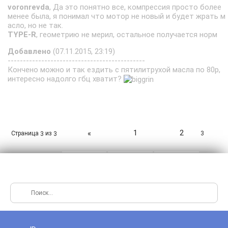
voronrevda
, Да это понятно все, компрессия просто более
менее была, я понимал что мотор не новый и будет жрать м
асло, но не так.
TYPE-R
, геометрию не мерил, остальное получается норм
Добавлено
(07.11.2015, 23:19)
---------------------------------------------
Кончено можно и так ездить с пятилитрухой масла по 80р,
интересно надолго гбц хватит?
1
2
«
Страница
из
3
3
3