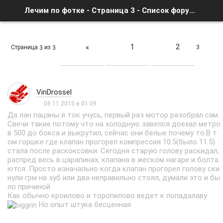
Лечим по фотке - Страница 3 - Список форумов
1
2
«
Страница
из
3
3
3
VinDrossel
06.11.2015 в 01:09
Да лан пацаны я ток учусь, первый раз мотор разобрал сам.
Свечи такие потому что на холодную завелся доехал метро
в 500 до бокса и выкрутил, сейчас они белые почему то.В т
ом горшке где клапан прогорел компрессия 10.5(было 11.5)
стала после раскоксовки. Сегодня старую голову раскидал,
распред весь в царапинах, клапана в жеском нагаре и болта
ются. Просто изначально когда клапан прогорел голову ски
нули грм на зуб или два неправильно стоял, думали это и бы
ло причиной.
Как обычно кроилово и торопилово ведет к попадалаву
Но опыт штука бесценная