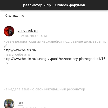
резонатор и пр. - Список форумов
Страница
из
1
1
1
princ_vulcan
25.06.2015 в 15:33
новые резонаторы из нержавейки, под разные диаметры тр
уб
http://www.belais.ru/
я взял себе этот
http://www.belais.ru/tuning-vypusk/rezonatory-plamegasiteli/16
05
на неделе заменю свой никудышный резонатор
SIO