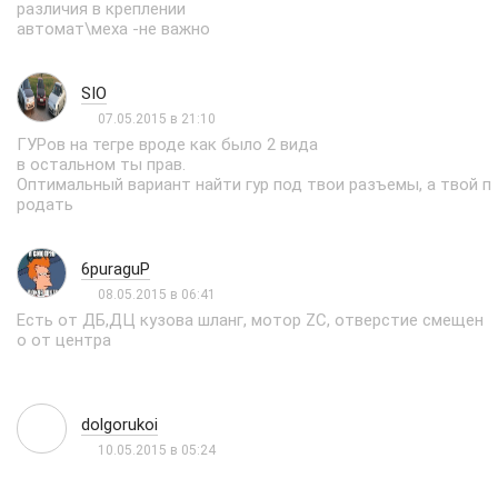
различия в креплении
автомат\меха -не важно
SIO
07.05.2015 в 21:10
ГУРов на тегре вроде как было 2 вида
в остальном ты прав.
Оптимальный вариант найти гур под твои разъемы, а твой п
родать
6puraguP
08.05.2015 в 06:41
Есть от ДБ,ДЦ кузова шланг, мотор ZC, отверстие смещен
о от центра
dolgorukoi
10.05.2015 в 05:24