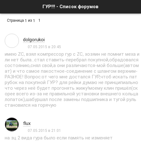
ГУР!!! - Список форумов
Страница
из
1
1
1
dolgorukoi
07.05.2015 в 20:45
имею ZC, взял компрессор гур с ZC, хозяин не помнит меха и
ли нет была...стал ставить-перебрал покупной,обрадовался
состоянию,снял свой,а они различаются-мой больше(автом
ат) и что самое пакостное-соединение с шлангом верхним-
РАЗНОЕ! Вопрос:от чего мне достался ГУР,чтоб искать пат
рубок на покупной ГУР? для рейки думаю не принципиально
что через неё будет прогонять жижу!моему клин пришёл(ск
орее всего из-за не правильной установки внешнего кольца
лопаток),шабуршал после замены подшипника и тугой руль
становился на горячую
flux
07.05.2015 в 21:01
на зц 2 вида гура было если память не изменяет