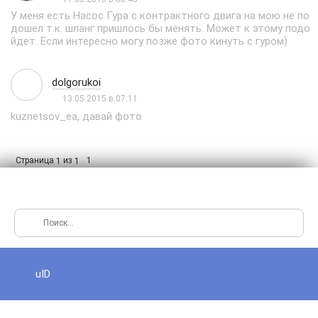
У меня есть Насос Гура с контрактного двига на мою не по
дошел т.к. шланг пришлось бы менять. Может к этому подо
йдет. Если интересно могу позже фото кинуть с гуром)
dolgorukoi
13.05.2015 в 07:11
kuznetsov_ea, давай фото
Страница
из
1
1
1
uID