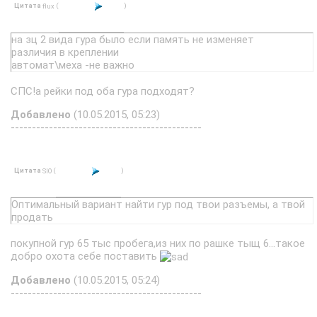
Цитата
(
)
flux
на зц 2 вида гура было если память не изменяет
различия в креплении
автомат\меха -не важно
СПС!а рейки под оба гура подходят?
Добавлено
(10.05.2015, 05:23)
---------------------------------------------
Цитата
(
)
SIO
Оптимальный вариант найти гур под твои разъемы, а твой
продать
покупной гур 65 тыс пробега,из них по рашке тыщ 6...такое
добро охота себе поставить
Добавлено
(10.05.2015, 05:24)
---------------------------------------------