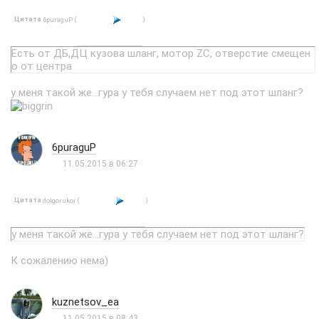
Цитата
(
)
6puraguP
Есть от ДБ,ДЦ кузова шланг, мотор ZC, отверстие смещен
о от центра
у меня такой же...гура у тебя случаем нет под этот шланг?
6puraguP
11.05.2015 в 06:27
Цитата
(
)
dolgorukoi
у меня такой же...гура у тебя случаем нет под этот шланг?
К сожалению нема)
kuznetsov_ea
11.05.2015 в 08:43