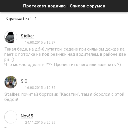
Протекает водичка - Список форумов
Страница
из
1
1
1
Stalker
16.08.2015 в 12:27
Такая беда, на дб-6 лупатой, седане при сильном дожде ка
пает с потолка из под резинки над водителем, в районе две
ри...((
Что можно сделать ??? Прочистить чего или залепить ?)
SIO
16.08.2015 в 19:35
Stalker
, почитай бортовик "Касатки", там я боролся с этой
бедой!
Nov65
24.11.2015 в 20:29