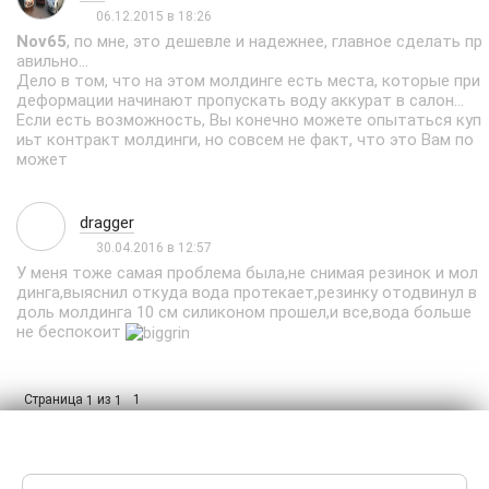
06.12.2015 в 18:26
Nov65
, по мне, это дешевле и надежнее, главное сделать пр
авильно...
Дело в том, что на этом молдинге есть места, которые при
деформации начинают пропускать воду аккурат в салон...
Если есть возможность, Вы конечно можете опытаться куп
иьт контракт молдинги, но совсем не факт, что это Вам по
может
dragger
30.04.2016 в 12:57
У меня тоже самая проблема была,не снимая резинок и мол
динга,выяснил откуда вода протекает,резинку отодвинул в
доль молдинга 10 см силиконом прошел,и все,вода больше
не беспокоит
Страница
из
1
1
1