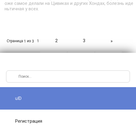
оже самое делали на Цивиках и других Хондах, болезнь иде
ньтичная у всех.
2
3
»
Страница
из
1
1
3
uID
Регистрация