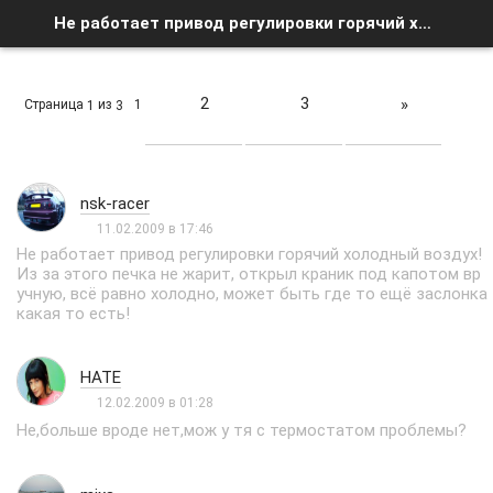
Не работает привод регулировки горячий холодный воздух! - Список форумов
2
3
»
Страница
из
1
1
3
nsk-racer
11.02.2009 в 17:46
Не работает привод регулировки горячий холодный воздух!
Из за этого печка не жарит, открыл краник под капотом вр
учную, всё равно холодно, может быть где то ещё заслонка
какая то есть!
HATE
12.02.2009 в 01:28
Не,больше вроде нет,мож у тя с термостатом проблемы?