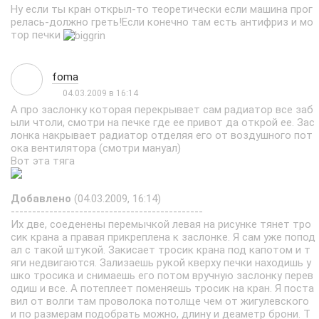
Ну если ты кран открыл-то теоретически если машина прог
релась-должно греть!Если конечно там есть антифриз и мо
тор печки
foma
04.03.2009 в 16:14
А про заслонку которая перекрывает сам радиатор все заб
ыли чтоли, смотри на печке где ее привот да открой ее. Зас
лонка накрывает радиатор отделяя его от воздушного пот
ока вентилятора (смотри мануал)
Вот эта тяга
Добавлено
(04.03.2009, 16:14)
---------------------------------------------
Их две, соеденены перемычкой левая на рисунке тянет тро
сик крана а правая прикреплена к заслонке. Я сам уже попод
ал с такой штукой. Закисает тросик крана под капотом и т
яги недвигаются. Зализаешь рукой кверху печки находишь у
шко тросика и снимаешь его потом вручную заслонку перев
одиш и все. А потеплеет поменяешь тросик на кран. Я поста
вил от волги там проволока потолще чем от жигулевского
и по размерам подобрать можно, длину и деаметр брони. Т