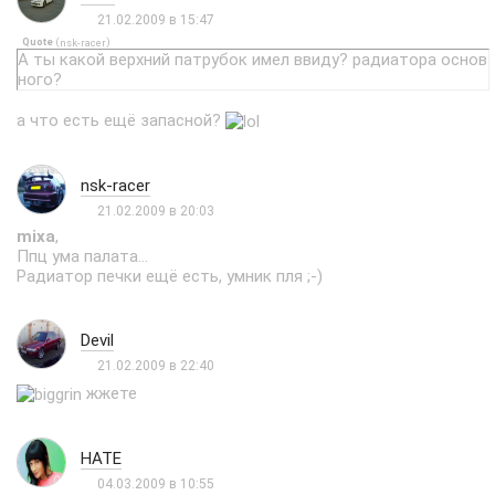
21.02.2009 в 15:47
Quote
(
)
nsk-racer
А ты какой верхний патрубок имел ввиду? радиатора основ
ного?
а что есть ещё запасной?
nsk-racer
21.02.2009 в 20:03
mixa
,
Ппц ума палата...
Радиатор печки ещё есть, умник пля ;-)
Devil
21.02.2009 в 22:40
жжете
HATE
04.03.2009 в 10:55