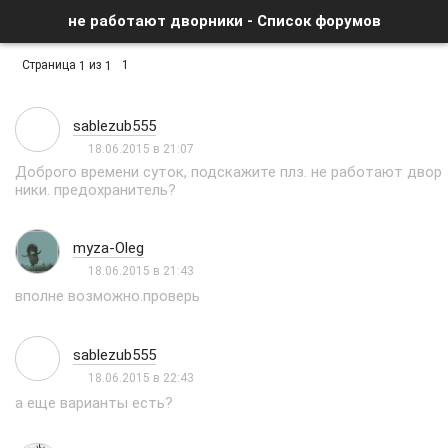
не работают дворники - Список форумов
Страница
из
1
1
1
sablezub555
18.06.2015 в 21:07
Доброго времени суток, подскажите плз. не работают двор
ники. предохранитель?
myza-Oleg
18.06.2015 в 21:43
вполне возможно.проверь
sablezub555
18.06.2015 в 22:43
а еще варианты есть?