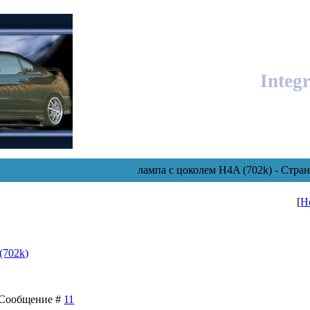
Integ
лампа с цоколем H4A (702k) - Стра
[
Н
(702k)
 | Сообщение #
11