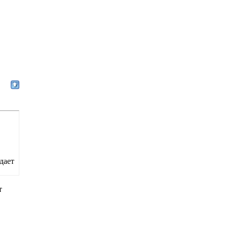
дает
т