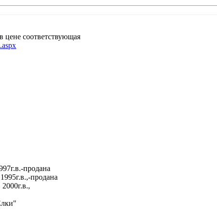
 в цене соответствующая
e.aspx
997г.в.-продана
1995г.в.,-продана
2000г.в.,
Елки"