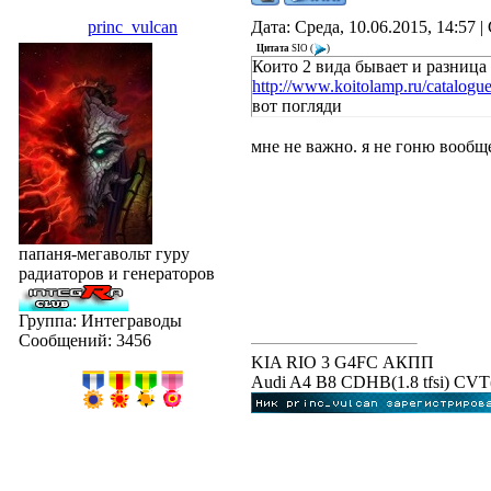
princ_vulcan
Дата: Среда, 10.06.2015, 14:57
Цитата
SIO
(
)
Които 2 вида бывает и разница
http://www.koitolamp.ru/catalogu
вот погляди
мне не важно. я не гоню вообще
папаня-мегавольт гуру
радиаторов и генераторов
Группа: Интеграводы
Сообщений:
3456
KIA RIO 3 G4FC АКПП
Audi A4 B8 CDHB(1.8 tfsi) C