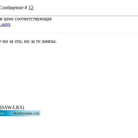
 | Сообщение #
12
 в цене соответствующая
e.aspx
 ни за эти, ни за те лампы.
VT(0AW-LKS)