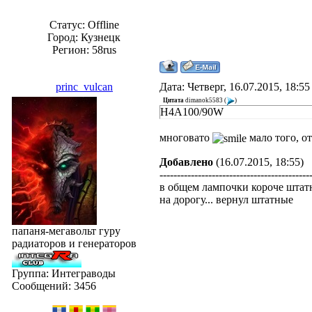
Статус:
Offline
Город: Кузнецк
Регион: 58rus
princ_vulcan
Дата: Четверг, 16.07.2015, 18:5
Цитата
dimanok5583
(
)
H4A100/90W
многовато
мало того, о
Добавлено
(16.07.2015, 18:55)
-------------------------------------------
в общем лампочки короче штатн
на дорогу... вернул штатные
папаня-мегавольт гуру
радиаторов и генераторов
Группа: Интеграводы
Сообщений:
3456