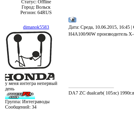
Статус:
Offline
Город: Вольск
Регион: 64RUS
dimanok5583
Дата: Среда, 10.06.2015, 16:45
H4A100/90W производитель X-t
у меня интегра непервый
день
DA7 ZC dualcarb( 105лс) 1990г
Группа: Интеграводы
Сообщений:
34