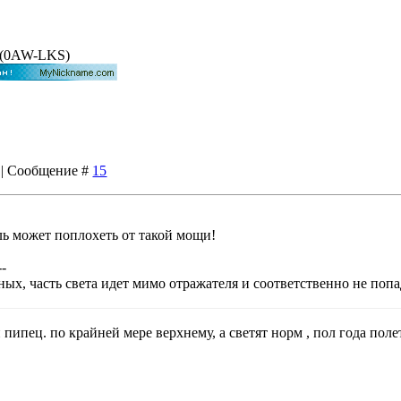
VT(0AW-LKS)
5 | Сообщение #
15
ль может поплохеть от такой мощи!
--
ых, часть света идет мимо отражателя и соответственно не попа
 пипец. по крайней мере верхнему, а светят норм , пол года поле