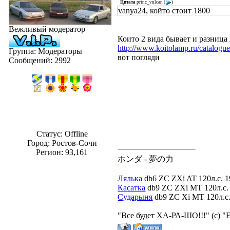
Цитата
princ_vulcan
(
)
vanya24, който стоит 1800
Вежливый модератор
Които 2 вида бывает и разница
http://www.koitolamp.ru/catalogu
Группа: Модераторы
вот погляди
Сообщений:
2992
Статус:
Offline
Город: Ростов-Сочи
Регион: 93,161
ホンダ - 夢の力
Лялька
db6 ZC ZXi AT 120л.с. 1
Касатка
db9 ZC ZXi MT 120л.с. 
Сударыня
db9 ZC Xi MT 120л.с. 
"Все будет ХА-РА-ШО!!!" (с) "