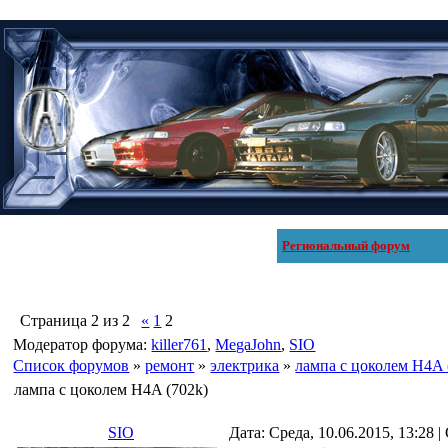
Региональный форум
Страница
2
из
2
«
1
2
Модератор форума:
killer761
,
MegaJohn
,
SIO
Список форумов
»
ремонт
»
электрика
»
лампа с цоколем H4A 
лампа с цоколем H4A (702k)
SIO
Дата: Среда, 10.06.2015, 13:28