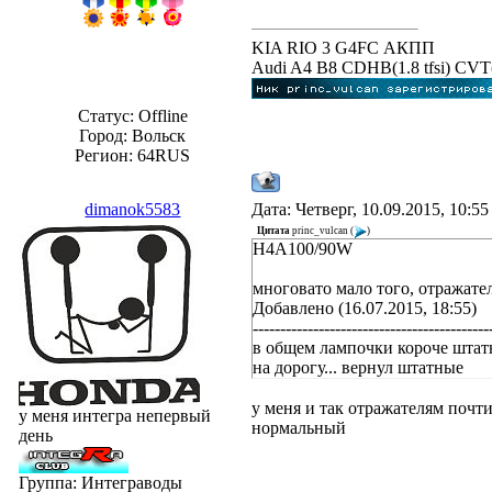
KIA RIO 3 G4FC АКПП
Audi A4 B8 CDHB(1.8 tfsi) C
Статус:
Offline
Город: Вольск
Регион: 64RUS
dimanok5583
Дата: Четверг, 10.09.2015, 10:5
Цитата
princ_vulcan
(
)
H4A100/90W
многовато мало того, отражате
Добавлено (16.07.2015, 18:55)
-------------------------------------------
в общем лампочки короче штатн
на дорогу... вернул штатные
у меня и так отражателям почти
у меня интегра непервый
нормальный
день
Группа: Интеграводы