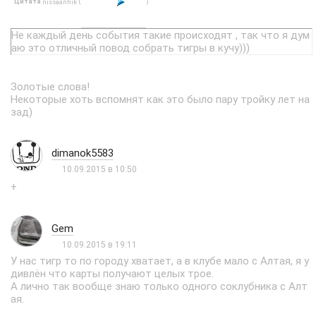
Цитата
(
)
nissaanhik
Не каждый день события такие происходят , так что я дум
аю это отличный повод собрать тигры в кучу)))
Золотые слова!
Некоторые хоть вспомнят как это было пару тройку лет на
зад)
dimanok5583
10.09.2015 в 10:50
+
Gem
10.09.2015 в 19:11
У нас тигр то по городу хватает, а в клубе мало с Алтая, я у
дивлён что карты получают целых трое.
А лично так вообще знаю только одного соклубника с Алт
ая.