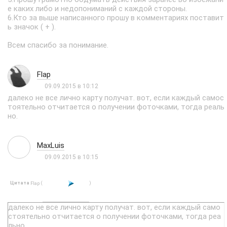
е каких либо и недопониманий с каждой стороны.
6.Кто за выше написанного прошу в комментариях поставит
ь значок ( + ).
Всем спасибо за понимание.
Flap
09.09.2015 в 10:12
далеко не все лично карту получат. вот, если каждый самос
тоятельно отчитается о получении фоточками, тогда реаль
но.
MaxLuis
09.09.2015 в 10:15
Цитата
(
)
Flap
далеко не все лично карту получат. вот, если каждый само
стоятельно отчитается о получении фоточками, тогда реа
льно.