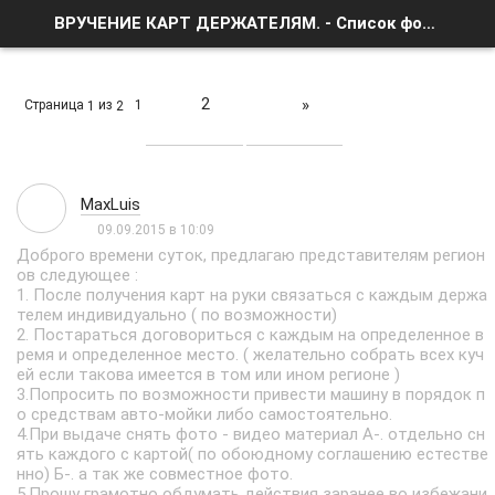
ВРУЧЕНИЕ КАРТ ДЕРЖАТЕЛЯМ. - Список форумов
2
»
Страница
из
1
1
2
MaxLuis
09.09.2015 в 10:09
Доброго времени суток, предлагаю представителям регион
ов следующее :
1. После получения карт на руки связаться с каждым держа
телем индивидуально ( по возможности)
2. Постараться договориться с каждым на определенное в
ремя и определенное место. ( желательно собрать всех куч
ей если такова имеется в том или ином регионе )
3.Попросить по возможности привести машину в порядок п
о средствам авто-мойки либо самостоятельно.
4.При выдаче снять фото - видео материал А-. отдельно сн
ять каждого с картой( по обоюдному соглашению естестве
нно) Б-. а так же совместное фото.
5.Прошу грамотно обдумать действия заранее во избежани