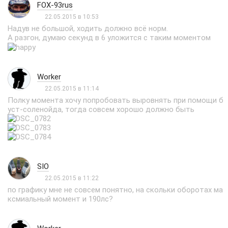
FOX-93rus
22.05.2015 в 10:53
Надув не большой, ходить должно всё норм.
А разгон, думаю секунд в 6 уложится с таким моментом
Worker
22.05.2015 в 11:14
Полку момента хочу попробовать выровнять при помощи б
уст-соленойда, тогда совсем хорошо должно быть
SIO
22.05.2015 в 11:22
по графику мне не совсем понятно, на скольки оборотах ма
ксмиальный момент и 190лс?