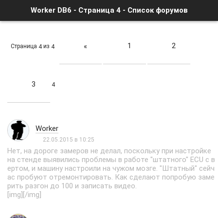
Worker DB6 - Страница 4 - Список форумов
1
2
«
Страница
из
4
4
3
4
Worker
22.05.2015 в 10:25
Нет, на дороге замеров не делал, поскольку при настройке
на стенде выявились проблемы в работе "штатного" ECU с в
ертом, и машину настроили на чужом мозге. "Штатный" сейч
ас пробуют отремонтировать. Как сделают попробую заме
рить разгон до 100 и записать видео.
[img]
[/img]