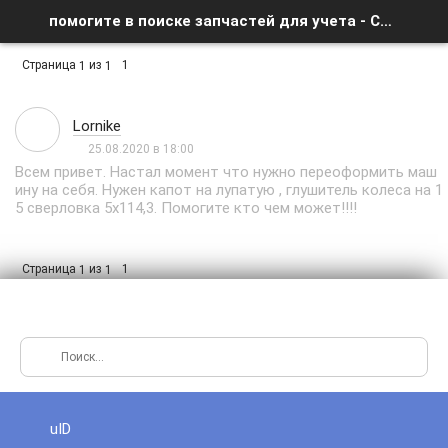
помогите в поиске запчастей для учета - Список форумов
Страница
из
1
1
1
Lornike
25.08.2020 в 18:00
Всем привет. Настал момент что нужно переоформить маш
ину на себя. Нужен капот на лупатую , глушитель колеса на 1
5 сверловка 5x114,3. Помогите кто чем может!!!!
Страница
из
1
1
1
uID