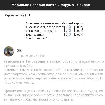
Мобильная версия сайта и форума - Список форумов
Страница
из
1
1
1
Оцените использование мобильной версии
1
.
Все нравится, все здорово!
[
0
]
[0.00%]
2
.
Нравится, но не удобно
[
0
]
[0.00%]
3
.
Не нравится
[
0
]
[0.00%]
Всего ответов:
0
SIO
16.09.2015 в 16:31
Уважаемые Теграводы
, а также просто пользователи и го
сти нашего сайта,
с связи с тем, что на сегодняшний день люди чаще использ
уют смартфон, чем компьютер для общения, мы решили зап
устить мобильную версию нашего сайта с 20 сентября 2015
г сроком на месяц.
Просим вас оценить работу, а еще более приятно будет, ес
ли вашу оценку(особенно отрицательную) подкрепите комм
ентарием, чтобы мы знали что исправить.