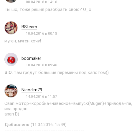
08.04.2016 в 14:16
Ты шо, тоже решил разобрать свою? О_о
BSteam
10.04.2016 в 00:18
муген, муген хочу!
boomaker
10.04.2016 в 09:46
SIO
, там грядут большие перемены под капотом))
Nicodim79
14.04.2016 в 11:57
Cвап мотор+коробка+навесное+выпуск(Mugen)+привода+пе
иса продан
апап B)
Добавлено
(11.04.2016, 15:49)
---------------------------------------------