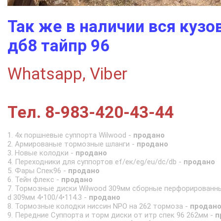
Так же в наличии вся кузо
дб8 тайпр 96
Whatsapp, Viber
Тел. 8-983-420-43-44
1. 4х поршневые суппорта Wilwood -
продано
2. Армированые тормозные шланги -
продано
3. Новые колодки -
продано
4. Переходники для суппортов ef/ек/еg/eu/dc/db -
продано
5. Фары Спек96 -
продано
6. Тейн флекс -
продано
7. Тормозные диски Wilwood 309мм сборные перфорированны
d 309мм 4•100/4•114.3 -
продано
8. Тормозные колодки ниссин NPO на 262 тормоза -
продан
9. Передние Суппорта и торм диски от итр спек 96 262мм -
п