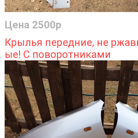
Цена 2500р
Крылья передние, не ржав
ые! С поворотниками