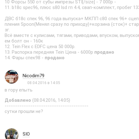
10 Форсы 550 от субы импрезы STI[/size] - 7 000р -
11. b18c spec96, плюс s80 lsd гп 4.4, свап-комплект, пробег 13
ДВС б18с спек 96, 96 года выпуска+ МКПП с80 спек 96+ сцеп
пления Spoon(Менял сразу по приходу)+корзина (сток)+ ст
зг.
Всё вместе с кулисами, тягами, приводами, впуском, выпуск
ем болт он - 160к
12. Tein Flex c EDFC цена 50 000р.
13. Распорка передняя Tein Цена - 6000р
продано
14. Фары спек98 -
продано
Nicodim79
08.04.2016 в 14:05
в гору епыть
Добавлено
(08.04.2016, 14:05)
---------------------------------------------
сутки прошли не?
SIO