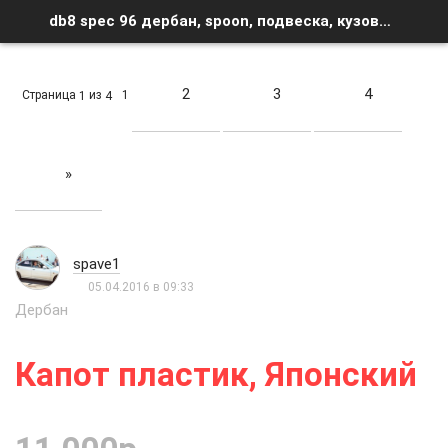
db8 spec 96 дербан, spoon, подвеска, кузовщина - Список форумов
2
3
4
Страница
из
1
1
4
»
spave1
05.04.2016 в 09:33
Дербан
Капот пластик, Японский