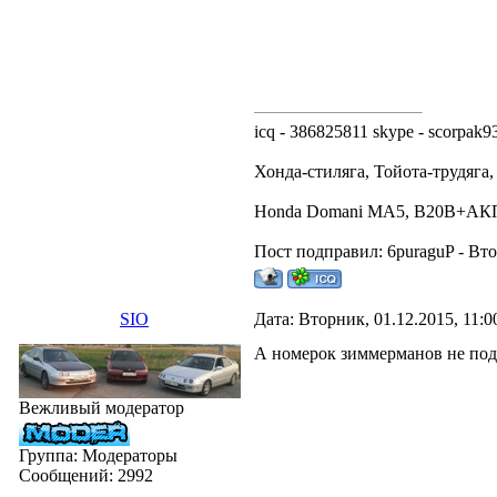
icq - 386825811 skype - scorpak9
Хонда-стиляга, Тойота-трудяга
Honda Domani MA5, B20B+А
Пост подправил:
6puraguP
-
Вто
SIO
Дата: Вторник, 01.12.2015, 11:
А номерок зиммерманов не под
Вежливый модератор
Группа: Модераторы
Сообщений:
2992