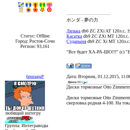
ホンダ - 夢の力
Лялька
db6 ZC ZXi AT 120л.с. 1
Статус:
Offline
Касатка
db9 ZC ZXi MT 120л.с. 
Город: Ростов-Сочи
Сударыня
db9 ZC Xi MT 120л.с. 
Регион: 93,161
"Все будет ХА-РА-ШО!!!" (с) "
6puraguP
Дата: Вторник, 01.12.2015, 11:
Цитата
SIO
(
)
Диски тормозные Otto Zimmerm
Диски тормозные Otto Zimmerm
сверловка родная 4-100. На то
любящий интегру
Группа: Интеграводы