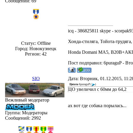
Сообщений:
69
icq - 386825811 skype - scorpak9
Хонда-стиляга, Тойота-трудяга
Статус:
Offline
Город: Новокузнецк
Honda Domani MA5, B20B+А
Регион: 42
Пост подправил:
6puraguP
-
Вто
SIO
Дата: Вторник, 01.12.2015, 11:
Цитата
6puraguP
(
)
ЦО увеличил с 60мм до 64,2
Вежливый модератор
ах вот где собака порылась...
Группа: Модераторы
Сообщений:
2992