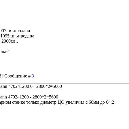
997г.в.-продана
1995г.в.,-продана
2000г.в.,
Елки"
06 | Сообщение #
3
ann 470241200 0 - 2800*2=5600
ann 470241200 - 2800*2=5600
карном станке только диаметр ЦО увеличил с 60мм до 64,2