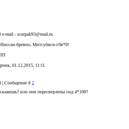
3 e-mail - scorpak93@mail.ru
, Ниссан-бревно, Митсубиси-г0в*0!
КПП
рник, 01.12.2015, 11:11
00 | Сообщение #
2
скажешь? или они пересверлены под 4*100?