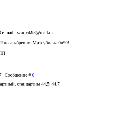
3 e-mail - scorpak93@mail.ru
, Ниссан-бревно, Митсубиси-г0в*0!
КПП
47 | Сообщение #
6
артный, стандартны 44,5; 44,7