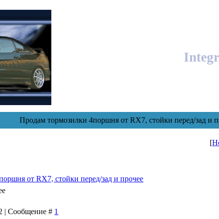
Integ
Продам тормозилки 4поршня от RX7, стойки перед/зад и п
[
Н
оршня от RX7, стойки перед/зад и прочее
ее
52 | Сообщение #
1