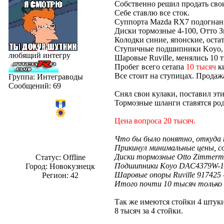
Собственно решил продать сво
Себе ставлю все сток.
Суппорта Mazda RX7 подогнаны 
Диски тормозные 4-100, Отто З
Колодки синие, японские, оста
Ступичные подшипники Koyo, м
любящий интегру
Шаровые Ruville, менялись 10 т
Пробег всего сетапа
10 тысяч
к
Все стоит на ступицах. Продаж
Группа: Интеграводы
Сообщений:
69
Снял свои кулаки, поставил эти
Тормозные шланги ставятся ро
Цена вопроса 20 тысяч.
Что бы было понятно, откуда 
Прикинул минимальные цены, с
Диски тормозные Otto Zimmerm
Статус:
Offline
Подшипники Koyo DAC4379W-1
Город: Новокузнецк
Шаровые опоры Ruville 917425
Регион: 42
Итого почти 10 тысяч только
Так же имеются стойки 4 штуки 
8 тысяч за 4 стойки.