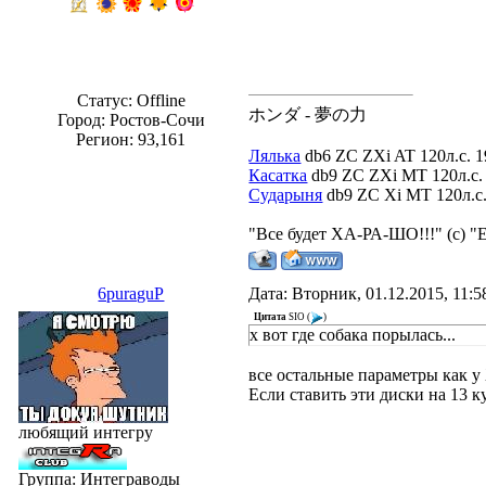
Статус:
Offline
ホンダ - 夢の力
Город: Ростов-Сочи
Регион: 93,161
Лялька
db6 ZC ZXi AT 120л.с. 1
Касатка
db9 ZC ZXi MT 120л.с. 
Сударыня
db9 ZC Xi MT 120л.с. 
"Все будет ХА-РА-ШО!!!" (с) "
6puraguP
Дата: Вторник, 01.12.2015, 11:
Цитата
SIO
(
)
х вот где собака порылась...
все остальные параметры как у
Если ставить эти диски на 13 ку
любящий интегру
Группа: Интеграводы