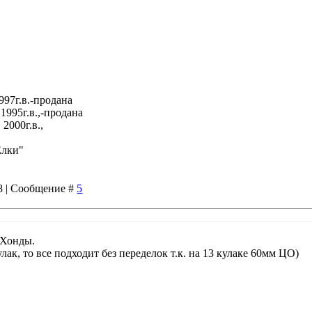
997г.в.-продана
1995г.в.,-продана
2000г.в.,
Елки"
58 | Сообщение #
5
 Хонды.
лак, то все подходит без переделок т.к. на 13 кулаке 60мм ЦО)