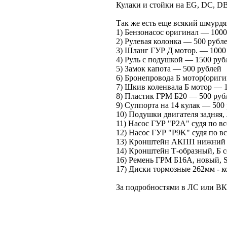
Кулаки и стойки на EG, DC, D
Так же есть еще всякий шмурдя
1) Бензонасос оригинал — 1000
2) Рулевая колонка — 500 рубл
3) Шланг ГУР Д мотор. — 1000
4) Руль с подушкой — 1500 руб
5) Замок капота — 500 рублей
6) Бронепровода Б мотор(ориг
7) Шкив коленвала Б мотор — 
8) Пластик ГРМ Б20 — 500 руб
9) Суппорта на 14 кулак — 500
10) Подушки двигателя задняя,
11) Насос ГУР "P2A" судя по в
12) Насос ГУР "P9K" судя по 
13) Кронштейн АКПП нижний Б
14) Кронштейн Т-образный, Б с
16) Ремень ГРМ Б16А, новый,
17) Диски тормозные 262мм - ко
За подробностями в ЛС или В