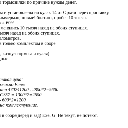
и тормозилки по причине нужды денег.
и установлены на кулак 14 от Орхии через проставку.
иммерман, новые! болт-он, пробег 10 тысяч.
ток 60%.
енялись 10 тысяч назад на обоих ступицах.
ысяч назад на обоих ступицах.
илометров.
а только комплектом в сборе.
, качнул тормоза и вуаля)
дные.
такая цена:
огласно Emex
ann 470241200 - 2800*2=5600
CS57 = 1300*2=2600
 - 600*2=1200
 на комплектующие.
в сборе(перед и зад) Exel-G. Не текут, не потеют.