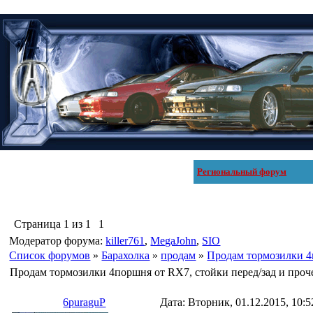
Региональный форум
Страница
1
из
1
1
Модератор форума:
killer761
,
MegaJohn
,
SIO
Список форумов
»
Барахолка
»
продам
»
Продам тормозилки 4п
Продам тормозилки 4поршня от RX7, стойки перед/зад и проч
6puraguP
Дата: Вторник, 01.12.2015, 10: