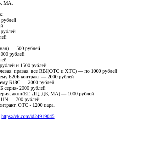
B, MA.
к:
 рублей
ей
 рублей
лей
инал) — 500 рублей
1000 рублей
лей
 рублей и 1500 рублей
 левая, правая, все RBI(ОТС и ХТС) — по 1000 рублей
сему Б20Б контракт — 2000 рублей
всему Б18С — 2000 рублей
 серия- 2000 рублей
ерия, акпп(ЕГ, ДЦ, ДБ, МА) — 1000 рублей
 SUN — 700 рублей
нтракт, ОТС - 1200 пара.
К
https://vk.com/id24919045