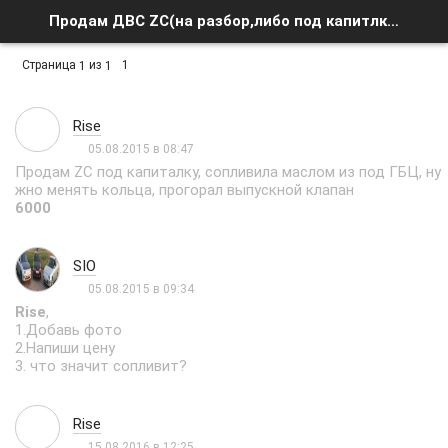
Продам ДВС ZC(на разбор,либо под капитлку) - Список форумов
Страница
из
1
1
1
Rise
05.08.2015 в 08:47
Продам ZC под капиталку, сопливила маслом из под ГБЦ, ну
жно менять кольца, прогорал выпускной клапан
6000
SIO
05.08.2015 в 09:34
Rise
,
1.Добавь фото
2.Напиши цену
3. что значит сопливит?
Rise
15.08.2016 в 12:25