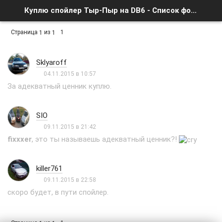
Куплю спойлер Тыр-Пыр на DB6 - Список форумов
Страница
из
1
1
1
Sklyaroff
04.11.2015 в 10:57
За адекватный ценник куплю.
SIO
09.11.2015 в 21:42
fixxxer
, это ты называешь адекватный ценник?!
killer761
09.11.2015 в 22:58
скоро будет, в пути спойлер.