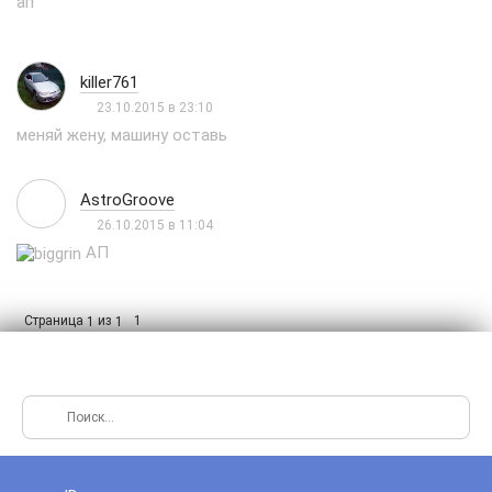
ап
killer761
23.10.2015 в 23:10
меняй жену, машину оставь
AstroGroove
26.10.2015 в 11:04
АП
Страница
из
1
1
1