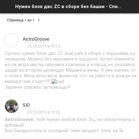
Нужен блок двс ZC в сборе без башки - Список форумов
Страница
из
1
1
1
AstroGroove
23.10.2015 в 09:12
Срочно нужен блок двс ZC dual carb в сборе с поршнями, ко
ленвалом. Можно без маховика и поддона. Хотел поменять
из-за жора масла сальники клапанов и кольца, но оказался
задир во втором цилиндре. Машинка жены. Я уже жалею, чт
о полез. Жена весь мозг вынесла, что на работу в дожди на
маршрутках ездит!!!!
Заранее спасибо за помощь!!!
SIO
23.10.2015 в 10:23
AstroGroove
, тебе нужен любой блок ЗЦ, не обязательно к
арбовый...
Вон Виндроссель в соседней теме продает блок за 5к