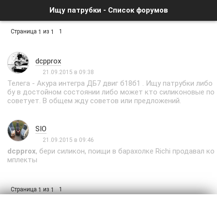
Ищу патрубки - Список форумов
Страница
из
1
1
1
dcpprox
21.09.2015 в 09:38
Телега - Акура интегра ДБ7 двиг б18б1 . Ищу патрубки либо
бу в достойном состоянии либо может кто силиконовые по
советует. В общем жду советов или предложений.
SIO
21.09.2015 в 09:46
dcpprox
, бери силикон, поищи в барахолке Richi продавал ко
мплекты
Страница
из
1
1
1