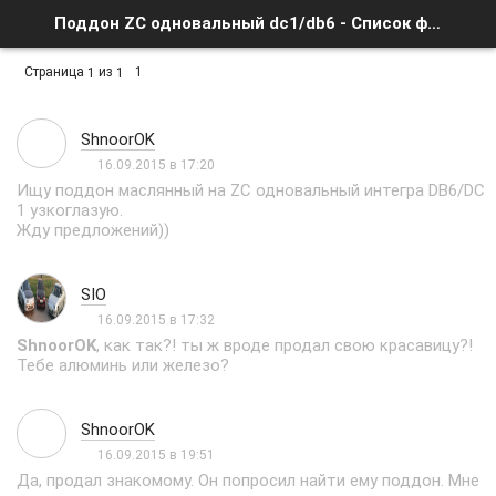
Поддон ZC одновальный dc1/db6 - Список форумов
Страница
из
1
1
1
ShnoorOK
16.09.2015 в 17:20
Ищу поддон маслянный на ZC одновальный интегра DB6/DC
1 узкоглазую.
Жду предложений))
SIO
16.09.2015 в 17:32
ShnoorOK
, как так?! ты ж вроде продал свою красавицу?!
Тебе алюминь или железо?
ShnoorOK
16.09.2015 в 19:51
Да, продал знакомому. Он попросил найти ему поддон. Мне