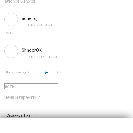
алюминь нужен
aone_dj
16.09.2015 в 21:56
есть
ShnoorOK
17.09.2015 в 12:21
Цитата
(
)
aone_dj
есть
цена и гарантии?
Страница
из
1
1
1