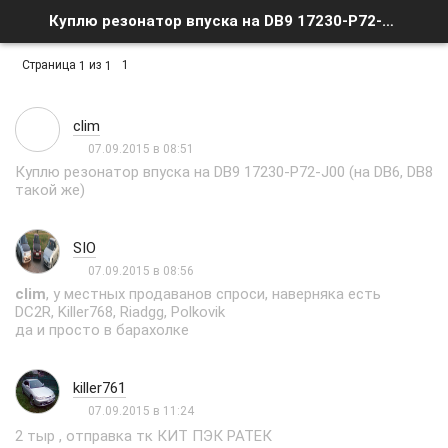
Куплю резонатор впуска на DB9 17230-P72-J00 - Список форумов
Страница
из
1
1
1
clim
07.09.2015 в 08:51
Куплю резонатор впуска на DB9 17230-P72-J00 (на DB6, DB8
такой же)
SIO
07.09.2015 в 08:56
clim
, у местных продаванов спроси, наверняка есть
DC2R, Killer768, Riadgg, Polkovik
да и просто в барахолке
killer761
07.09.2015 в 11:24
2 тыр , отправка тк КИТ ПЭК РАТЕК