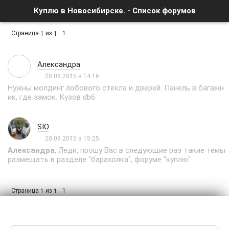
Куплю в Новосибирске. - Список форумов
Страница
из
1
1
1
Александра
20.08.2015 в 14:16
Нужны молдинг лобового стекла и дверей. Панель в багажн
ик, где замок. Кузов db6
SIO
20.08.2015 в 15:25
Александра
, Леди, прошу Вас в следующие раз такие темы
размещать в разделе "барахолка", форуме "куплю"
Страница
из
1
1
1