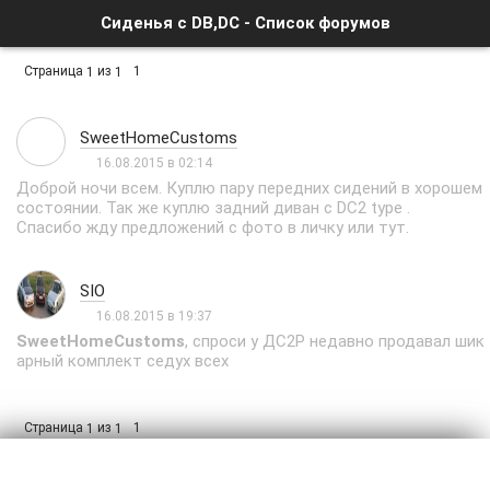
Сиденья с DB,DC - Список форумов
Страница
из
1
1
1
SweetHomeCustoms
16.08.2015 в 02:14
Доброй ночи всем. Куплю пару передних сидений в хорошем
состоянии. Так же куплю задний диван с DC2 type .
Спасибо жду предложений с фото в личку или тут.
SIO
16.08.2015 в 19:37
SweetHomeCustoms
, спроси у ДС2Р недавно продавал шик
арный комплект седух всех
Страница
из
1
1
1