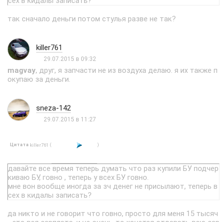
сех в кидалы записать?
так сначало деньги потом стулья разве не так?
killer761
29.07.2015 в 09:32
magvay
, друг, я запчасти не из воздуха делаю. я их также п
окупаю за деньги.
sneza-142
29.07.2015 в 11:27
Цитата
(
)
killer761
давайте все время теперь думать что раз купили БУ подчер
киваю БУ, говно , теперь у всех БУ говно.
мне вон вообще иногда за зч денег не присылают, теперь в
сех в кидалы записать?
да никто и не говорит что говно, просто для меня 15 тысяч