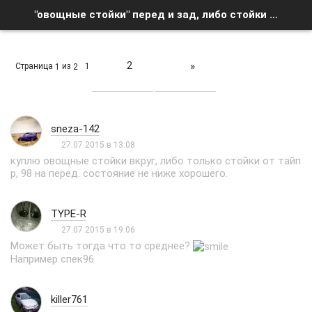
"овощные стойки" перед и зад, либо стойки type r, 98- перед - Список форумов
2
»
Страница
из
1
1
2
sneza-142
27.07.2015 в 13:08
куплю овощные стойки вкруг, либо только стойки от тайп
р, 98 на перед. состояние не ниже хорошего.
TYPE-R
27.07.2015 в 19:06
Может быть тогда что то среднее?
Например спек96
killer761