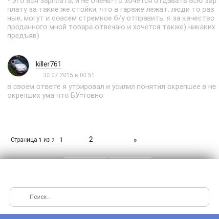
- это вся зарплата, и не очень-то хочется отдавать всю зар
плату за такие же стойки, что в гараже лежат. люди то раз
ные, могут и совсем стремное б/у отправить. я за качество
проданного мной товара отвечаю и хочется также) никаких
предъяв)
killer761
30.07.2015 в 00:51
в своем ответе я утрировал и усилил понятил окрепшее в не
окрепших ума что БУ=говно.
2
»
Страница
из
1
1
2