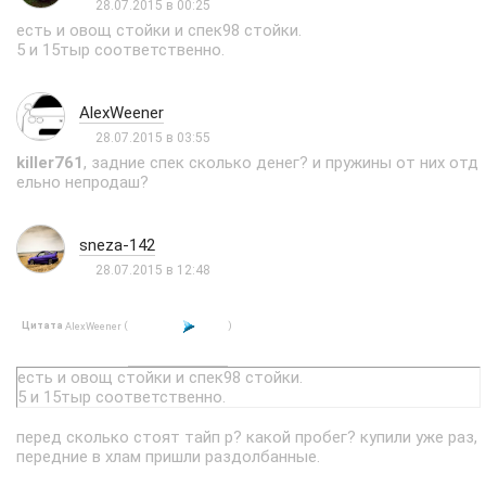
28.07.2015 в 00:25
есть и овощ стойки и спек98 стойки.
5 и 15тыр соответственно.
AlexWeener
28.07.2015 в 03:55
killer761
, задние спек сколько денег? и пружины от них отд
ельно непродаш?
sneza-142
28.07.2015 в 12:48
Цитата
(
)
AlexWeener
есть и овощ стойки и спек98 стойки.
5 и 15тыр соответственно.
перед сколько стоят тайп р? какой пробег? купили уже раз,
передние в хлам пришли раздолбанные.