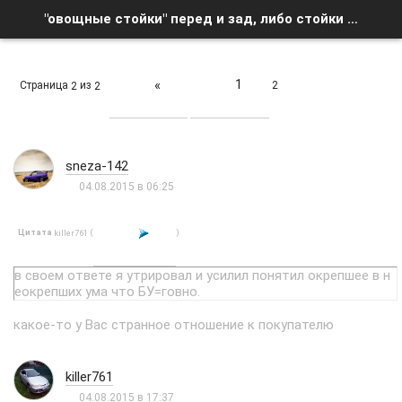
"овощные стойки" перед и зад, либо стойки type r, 98- перед - Страница 2 - Список форумов
1
«
Страница
из
2
2
2
sneza-142
04.08.2015 в 06:25
Цитата
(
)
killer761
в своем ответе я утрировал и усилил понятил окрепшее в н
еокрепших ума что БУ=говно.
какое-то у Вас странное отношение к покупателю
killer761
04.08.2015 в 17:37