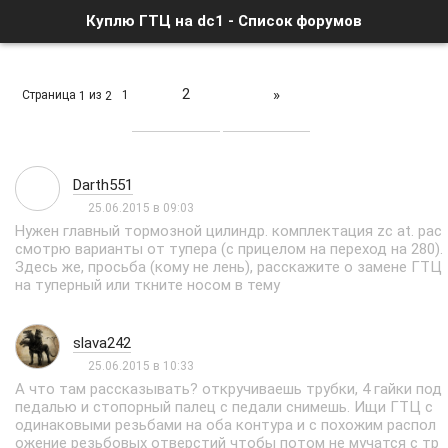
Куплю ГТЦ на dc1 - Список форумов
2
»
Страница
из
1
1
2
Darth551
25.06.2015 в 09:03
Нужен главный тормозной цилиндр. комплектация zc at. рас
смотрю варианты от тупера (с прицелом на переход на 280).
Здесь же, просьба (кому не лень), расскажите о замене ГТЦ
на туперный или ткните носом в тему
slava242
25.06.2015 в 10:33
А что там рассказывать? откручиваешь трубки, 4 гайки под
педалью и стопорный палец с педали снимешь. Ищи ГТЦ с
одинаковыми резьбами на оба контура и с похожим распол
ожение резьбовых отверстий чтобы потом не мучатся с тр