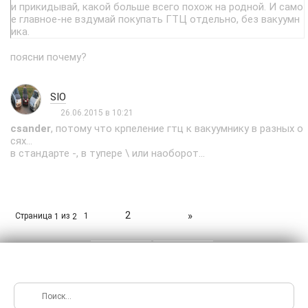
и прикидывай, какой больше всего похож на родной. И само
е главное-не вздумай покупать ГТЦ отдельно, без вакуумн
ика.
поясни почему?
SIO
26.06.2015 в 10:21
csander
, потому что крпеление гтц к вакуумнику в разных о
сях...
в стандарте -, в тупере \ или наоборот...
2
»
Страница
из
1
1
2