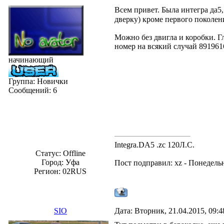
Всем привет. Была интегра да5,
дверку) кроме первого поколен
Можно без двигла и коробки. Г
номер на всякий случай 89196
начинающий
Группа: Новички
Сообщений:
6
Integra.DA5 .zc 120Л.С.
Статус:
Offline
Город: Уфа
Пост подправил:
xz
-
Понедельн
Регион: 02RUS
SIO
Дата: Вторник, 21.04.2015, 09: