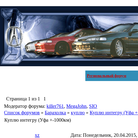
Региональный форум
Страница
1
из
1
1
Модератор форума:
killer761
,
MegaJohn
,
SIO
Список форумов
»
Барахолка
»
куплю
»
Куплю интегру (Уфа +
Куплю интегру (Уфа +-1000км)
xz
Дата: Понедельник, 20.04.2015,