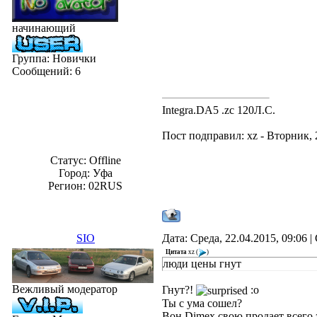
начинающий
Группа: Новички
Сообщений:
6
Integra.DA5 .zc 120Л.С.
Пост подправил:
xz
-
Вторник, 
Статус:
Offline
Город: Уфа
Регион: 02RUS
SIO
Дата: Среда, 22.04.2015, 09:06
Цитата
xz
(
)
люди цены гнут
Вежливый модератор
Гнут?!
:o
Ты с ума сошел?
Вон Dimex свою продает всего за