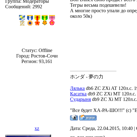
Группа: Модераторы
Тегры весьма подешевели!
Сообщений:
2992
А многие просто упали до опре
около 50к)
Статус:
Offline
Город: Ростов-Сочи
Регион: 93,161
ホンダ - 夢の力
Лялька
db6 ZC ZXi AT 120л.с. 1
Касатка
db9 ZC ZXi MT 120л.с. 
Сударыня
db9 ZC Xi MT 120л.с. 
"Все будет ХА-РА-ШО!!!" (с) "
xz
Дата: Среда, 22.04.2015, 10:40