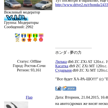
Тут посмотри в барахолке, еще 
http://www.drive2.ru/r/honda/243
Вежливый модератор
Группа: Модераторы
Сообщений:
2992
ホンダ - 夢の力
Статус:
Offline
Лялька
db6 ZC ZXi AT 120л.с. 1
Город: Ростов-Сочи
Касатка
db9 ZC ZXi MT 120л.с. 
Регион: 93,161
Сударыня
db9 ZC Xi MT 120л.с. 
"Все будет ХА-РА-ШО!!!" (с) "
Flap
Дата: Вторник, 21.04.2015, 16:
на авито/дромах же висят неск