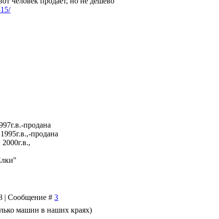
вот человек продает, но не дешево
315/
997г.в.-продана
1995г.в.,-продана
2000г.в.,
Елки"
48 | Сообщение #
3
олько машин в наших краях)