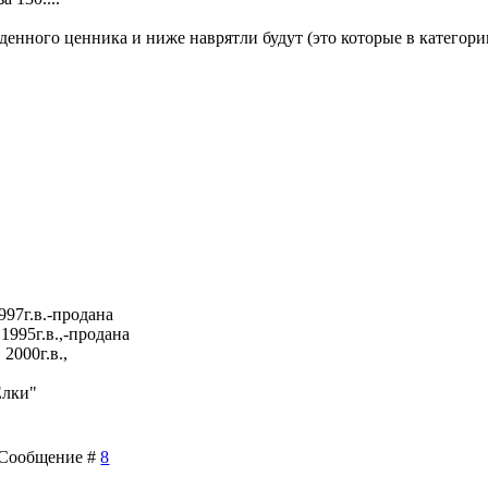
денного ценника и ниже наврятли будут (это которые в категор
997г.в.-продана
1995г.в.,-продана
2000г.в.,
Елки"
 | Сообщение #
8