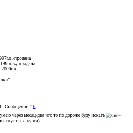
997г.в.-продана
1995г.в.,-продана
2000г.в.,
Елки"
41 | Сообщение #
6
умаю через месяц-два что то по дороже буду искать
ы гнут из за курса)