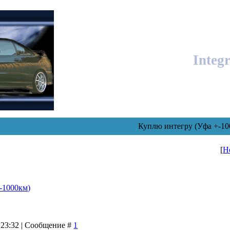
Integ
Куплю интегру (Уфа +-10
[
Н
-1000км)
 23:32 | Сообщение #
1