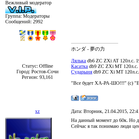
Вежливый модератор
Группа: Модераторы
Сообщений:
2992
ホンダ - 夢の力
Лялька
db6 ZC ZXi AT 120л.с. 1
Статус:
Offline
Касатка
db9 ZC ZXi MT 120л.с. 
Город: Ростов-Сочи
Сударыня
db9 ZC Xi MT 120л.с. 
Регион: 93,161
"Все будет ХА-РА-ШО!!!" (с) "
xz
Дата: Вторник, 21.04.2015, 22:
На данный момент до 60к. Но д
Сейчас я так понимаю люди цен