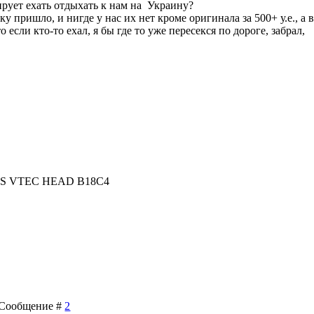
рует ехать отдыхать к нам на Украину?
у пришло, и нигде у нас их нет кроме оригинала за 500+ у.е., а 
если кто-то ехал, я бы где то уже пересекся по дороге, забрал,
> LS VTEC HEAD B18C4
 | Сообщение #
2