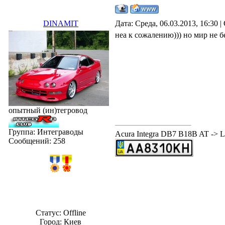
DINAMIT
Дата: Среда, 06.03.2013, 16:30
неа к сожалению))) но мир не б
опытный (ин)тегровод
Группа: Интеграводы
Acura Integra DB7 B18B AT -
Сообщений:
258
Статус:
Offline
Город: Киев