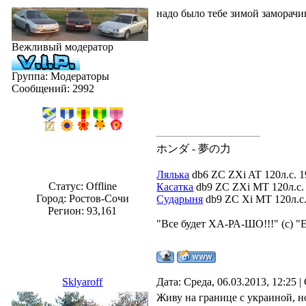
надо было тебе зимой заморачив
Вежливый модератор
Группа: Модераторы
Сообщений:
2992
ホンダ - 夢の力
Лялька
db6 ZC ZXi AT 120л.с. 1
Статус:
Offline
Касатка
db9 ZC ZXi MT 120л.с. 
Город: Ростов-Сочи
Сударыня
db9 ZC Xi MT 120л.с. 
Регион: 93,161
"Все будет ХА-РА-ШО!!!" (с) "
Sklyaroff
Дата: Среда, 06.03.2013, 12:25
Живу на границе с украиной, но