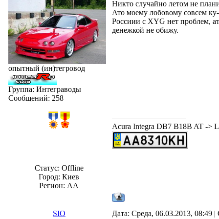
Никто случайно летом не плани
Ато моему лобовому совсем ку-к
Россиии с XYG нет проблем, ато 
денежкой не обижу.
опытный (ин)тегровод
Группа: Интеграводы
Сообщений:
258
Acura Integra DB7 B18B AT -
Статус:
Offline
Город: Киев
Регион: AA
SIO
Дата: Среда, 06.03.2013, 08:49