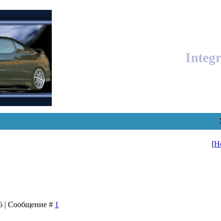
Integ
[
Н
36 | Сообщение #
1