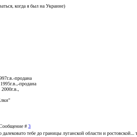
аться, когда я был на Украине)
997г.в.-продана
1995г.в.,-продана
2000г.в.,
Елки"
 | Сообщение #
3
 далековато тебе до границы луганской области и ростовской... 