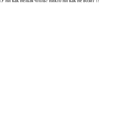
 как нельзя чтоль? никто ни как не возит !?