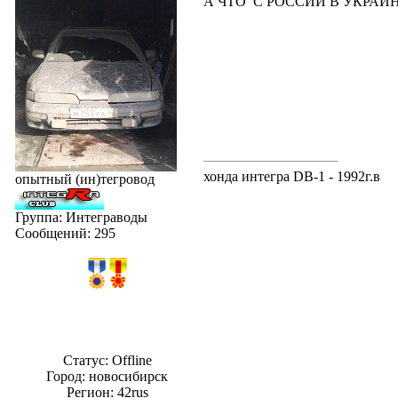
А ЧТО С РОССИИ В УКРАИНУ ни
хонда интегра DB-1 - 1992г.в
опытный (ин)тегровод
Группа: Интеграводы
Сообщений:
295
Статус:
Offline
Город: новосибирск
Регион: 42rus