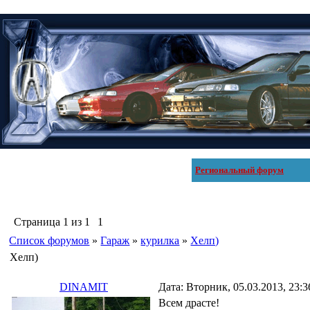
Региональный форум
Страница
1
из
1
1
Список форумов
»
Гараж
»
курилка
»
Хелп)
Хелп)
DINAMIT
Дата: Вторник, 05.03.2013, 23:
Всем драсте!