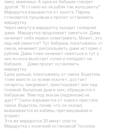
смех, хихиканье. А одна из бабушек говорит
другой: "И стоило из-за рубля так жопу рвать!"
Маршрутка взрывается от хохота. Парень
становится пунцовым и просит остановить
маршрутку .
Через минуту в маршрутку заходит солидная
дама . Маршрутка продолжает смеяться. Дама
начинает себя нервно осматривать. Может, это
над ней смеются? Тут бабушки, покатываясь от
смеха, начинают рассказывать даме историю с
рублем. Дама тоже начинает смеяться и тут у
нее из носа вылетает сопля и попадает на
бабушек .... Дама просит остановить
маршрутку.
Едем дальше, покатываясь от смеха. Водитель
тоже вместе со всеми хохочет, достает
сигареты, закуривает, приоткрывает люк над
головой. Выпуская дым в люк, обращается к
бабушкам: "Вам под люком (падлюкам) не
дует?" Салон взрывается от нового приступа
смеха. Водитель, поняв, что он сказал,
вываливается из кабины, пританцовывая и
угорает
Эта же маршрутка 20 минут спустя.
Маршрутка с конечной остановкой "поселок