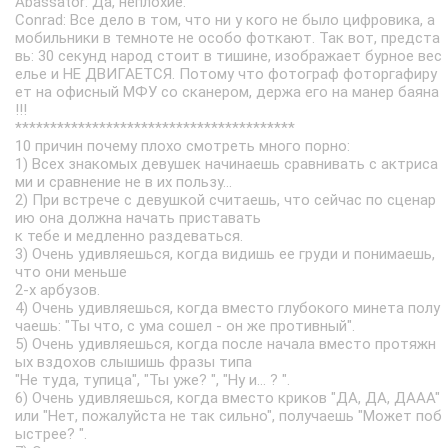
Abassator: Да, неплохие.
Conrad: Все дело в том, что ни у кого не было цифровика, а
мобильники в темноте не особо фоткают. Так вот, предста
вь: 30 секунд народ стоит в тишине, изображает бурное вес
елье и НЕ ДВИГАЕТСЯ. Потому что фотограф фоторгафиру
ет на офисный МФУ со сканером, держа его на манер баяна
!!!
****************************************
10 причин почему плохо смотреть много порно:
1) Всех знакомых девушек начинаешь сравнивать с актриса
ми и сравнение не в их пользу...
2) При встрече с девушкой считаешь, что сейчас по сценар
ию она должна начать приставать
к тебе и медленно раздеваться.
3) Очень удивляешься, когда видишь ее груди и понимаешь,
что они меньше
2-х арбузов.
4) Очень удивляешься, когда вместо глубокого минета полу
чаешь: "Ты что, с ума сошел - он же противный".
5) Очень удивляешься, когда после начала вместо протяжн
ых вздохов слышишь фразы типа
"Не туда, тупица", "Ты уже? ", "Ну и... ? ".
6) Очень удивляешься, когда вместо криков "ДА, ДА, ДААА"
или "Нет, пожалуйста не так сильно", получаешь "Может поб
ыстрее? ".