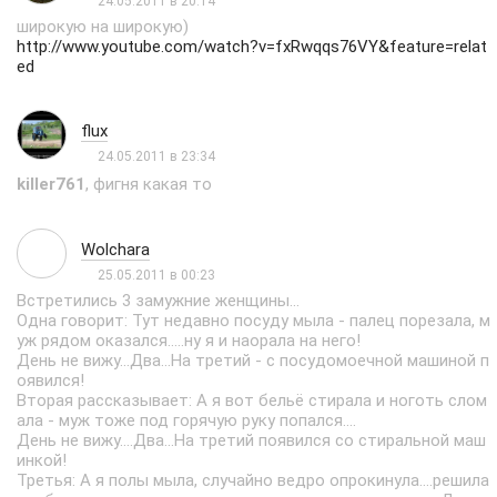
24.05.2011 в 20:14
широкую на широкую)
http://www.youtube.com/watch?v=fxRwqqs76VY&feature=relat
ed
flux
24.05.2011 в 23:34
killer761
, фигня какая то
Wolchara
25.05.2011 в 00:23
Встретились 3 замужние женщины...
Одна говорит: Тут недавно посуду мыла - палец порезала, м
уж рядом оказался.....ну я и наорала на него!
День не вижу...Два...На третий - с посудомоечной машиной п
оявился!
Вторая рассказывает: А я вот бельё стирала и ноготь слом
ала - муж тоже под горячую руку попался....
День не вижу....Два...На третий появился со стиральной маш
инкой!
Третья: А я полы мыла, случайно ведро опрокинула....решила