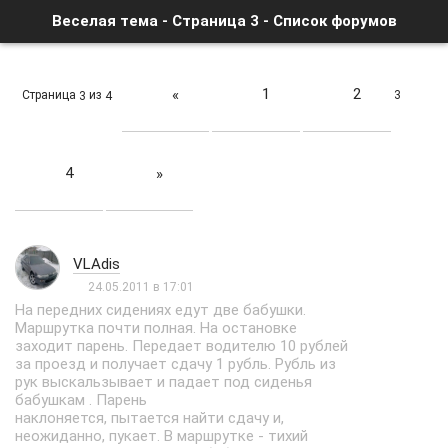
Веселая тема - Страница 3 - Список форумов
1
2
«
Страница
из
3
3
4
4
»
VLAdis
24.05.2011 в 17:01
На передних сидениях едут две бабушки.
Маршрутка почти полная. На остановке
заходит парень. Передает водителю 10 рублей
за проезд и получает сдачу 1 рубль. Рубль из
рук выскальзывает и падает под сиденья
бабушкам . Парень
наклоняется, пытается найти сдачу и,
неожиданно, пукает. В маршрутке - тихий