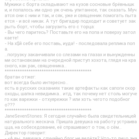
Мужики с борта складывают на кузов сосновые брёвнышк
и, и попалось им одно уж очень упитанное, так сказать. Муч
атся они с ним и так, и сяк, уже и священник помогать пыта
ется - и всё никак. А тут бригадир подходит и советует зак
рыть борт, чтобы загрузить его с торца:
- Вы чего паритесь? Поставьте его на попа и поверху затол
каете!
- На х$й себе его поставь, иуда! - последовала реплика поп
а.
...погрузку заканчивали со слезами на глазах и вынужденны
ми остановками на очередной приступ хохота, глядя на кра
сного, как рак, священника...
****************************************
братан отжег:
вот всегда было интересно...
есть в русских сказаниях такие артефакты как сапоги скор
оходы, шапка невидимка... итд, так почему нет столь могуче
го как варежки - отхуярежки ? или хоть чегото подобног
о???
****************************************
JaneSevenStones: Я сегодня случайно была свидетельницей
натурального жескача. Пришла девушка на работу устраива
цца, на собеседование, её спрашивают о том, о сём…
Директор говорит:
- «А вы, девушка, случайно блог не ведёте? Что-то лицо зна