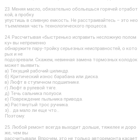
23. Меняя масло, обязательно обольешься горячей отработ
кой, а пробку
упустишь в сливную емкость. Не расстраивайтесь – это нео
тъемлемая часть технологического процесса.
24. Рассчитывая «быстренько исправить несложную полом
ку» вы непременно
обнаружите пару-тройку серьезных неисправностей, о кото
рых и не
подозревали. Скажем, невинная замена тормозных колодок
может выявить:
а) Текущий рабочий цилиндр.
б) Критический износ барабана или диска.
в) Люфт в ступичном подшипнике.
г) Люфт в рулевой тяге.
д) Течь сальника полуоси.
е) Повреждение пыльника привода.
ж) Растянутый трос ручника.
з)… да мало ли еще что…
Поэтому:
25. Любой ремонт всегда выходит дольше, тяжелее и доро
же, чем вы
рассчитывали. Впрочем, это не только авторемонта касает