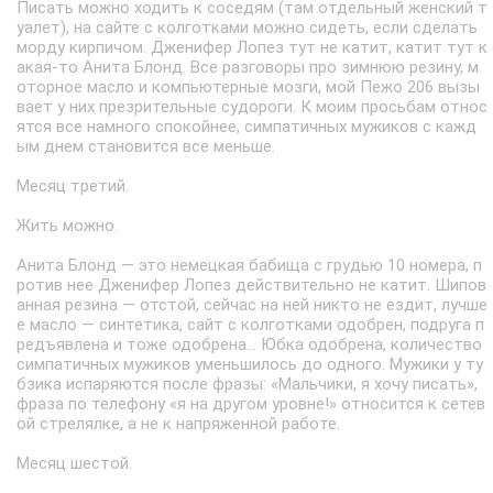
Писать можно ходить к соседям (там отдельный женский т
уалет), на сайте с колготками можно сидеть, если сделать
морду кирпичом. Дженифер Лопез тут не катит, катит тут к
акая-то Анита Блонд. Все разговоры про зимнюю резину, м
оторное масло и компьютерные мозги, мой Пежо 206 вызы
вает у них презрительные судороги. К моим просьбам относ
ятся все намного спокойнее, симпатичных мужиков с кажд
ым днем становится все меньше.
Месяц третий.
Жить можно.
Анита Блонд — это немецкая бабища с грудью 10 номера, п
ротив нее Дженифер Лопез действительно не катит. Шипов
анная резина — отстой, сейчас на ней никто не ездит, лучше
е масло — синтетика, сайт с колготками одобрен, подруга п
редъявлена и тоже одобрена… Юбка одобрена, количество
симпатичных мужиков уменьшилось до одного. Мужики у ту
бзика испаряются после фразы: «Мальчики, я хочу писать»,
фраза по телефону «я на другом уровне!» относится к сетев
ой стрелялке, а не к напряженной работе.
Месяц шестой.