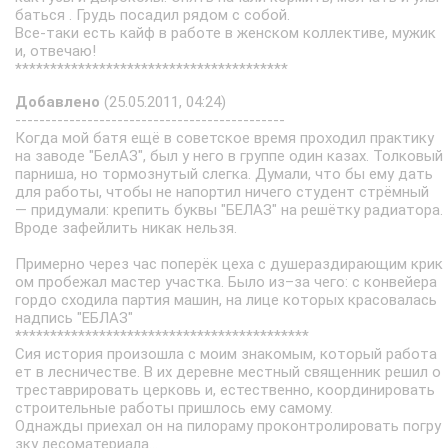
баться . Грудь посадил рядом с собой.
Все-таки есть кайф в работе в женском коллективе, мужик
и, отвечаю!
***************************************
Добавлено
(25.05.2011, 04:24)
---------------------------------------------
Когда мой батя ещё в советское время проходил практику
на заводе "БелАЗ", был у него в группе один казах. Толковый
парниша, но тормознутый слегка. Думали, что бы ему дать
для работы, чтобы не напортил ничего студент стрёмный
— придумали: крепить буквы "БЕЛАЗ" на решётку радиатора.
Вроде зафейлить никак нельзя.
Примерно через час поперёк цеха с душераздирающим крик
ом пробежал мастер участка. Было из–за чего: с конвейера
гордо сходила партия машин, на лице которых красовалась
надпись "ЕБЛАЗ"
******************************************
Сия история произошла с моим знакомым, который работа
ет в лесничестве. В их деревне местный священник решил о
треставрировать церковь и, естественно, координировать
строительные работы пришлось ему самому.
Однажды приехал он на пилораму проконтролировать погру
зку лесоматериала...