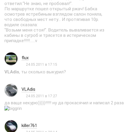
ответил:"Не знаю, не пробовал!".
По маршрутке пошел открытый ржач! Бабка
осмотрев ястребиным взглядом салон поняла,
что свободных мест нету... И протягивая 10р.
водиле сказала:
"Возьми меня стоя!". Водитель вываливается из
кабины в сугроб и трясется в истерическом
припадке!!!!!......v
flux
24.05.2011 в 17:15
VLAdis
, ты сколько выкурил?
VLAdis
24.05.2011 в 17:27
да ваще некурю)))))!!!!! ну да прокасячил и написал 2 раза
killer761