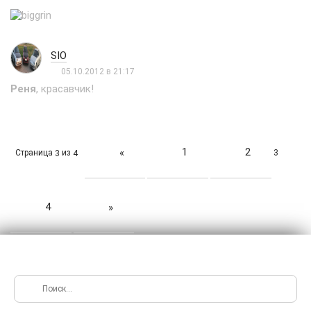
не вижу....Два...На третий левый глаз немного видеть начал...
SIO
05.10.2012 в 21:17
Реня
, красавчик!
1
2
«
Страница
из
3
3
4
4
»