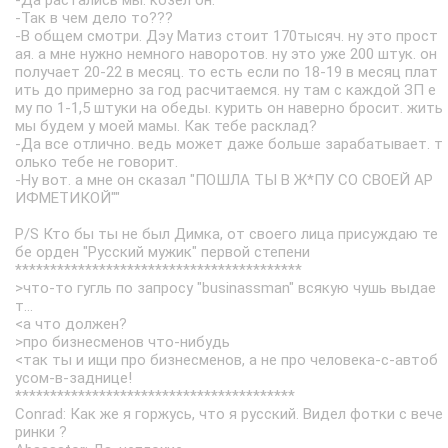
-Да растались мы. козел он.
-Так в чем дело то???
-В общем смотри. Дэу Матиз стоит 170тысяч. ну это прост
ая. а мне нужно немного наворотов. ну это уже 200 штук. он
получает 20-22 в месяц. то есть если по 18-19 в месяц плат
ить до примерно за год расчитаемся. ну там с каждой ЗП е
му по 1-1,5 штуки на обеды. курить он наверно бросит. жить
мы будем у моей мамы. Как тебе расклад?
-Да все отлично. ведь может даже больше зарабатывает. т
олько тебе не говорит.
-Ну вот. а мне он сказал "ПОШЛА ТЫ В Ж*ПУ СО СВОЕЙ АР
ИФМЕТИКОЙ""
P/S Кто бы ты не был Димка, от своего лица присуждаю те
бе орден "Русский мужик" первой степени
*****************************************
>что-то гугль по запросу "businassman" всякую чушь выдае
т...
<а что должен?
>про бизнесменов что-нибудь
<так ты и ищи про бизнесменов, а не про человека-с-автоб
усом-в-заднице!
****************************************
Conrad: Как же я горжусь, что я русский. Видел фотки с вече
ринки ?