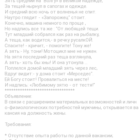
Зять средний на "Волгу» в великой надежде,
За тещей нырнул в сапогах и одежде.
И средний всю ночь от волненья не спит.
Наутро глядит - «Запорожец" стоит.
Конечно, машина немного по проще ,
Но надпись все та же : "От любящей тещи.
Тут младший собрался как раз на рыбалку,
А теща, как водится,- в речку русалкОЙ.
Спасите! - кричит, - помогите! Тону же!
А зять:- Ну, тони! Мотоцикл мне не нужен.
На зятя последний раз теща взглянула,
А зять- хоть бы хны! И она утонула ...
Поплелся домой младший зять через лес,
Вдруг видит:- у дома стоит «Мерседес".
Ей Богу стоит! Провалиться на месте!
И надпись: «Любимому зятю - от тестя!"
********************************
Объявление:
В связи с расширением материальных возможностей и личн
о-физиологических потребностей мужчины, открывается ва
кансия на должность жены.
Требования:
* Отсутствие опыта работы по данной вакансии;