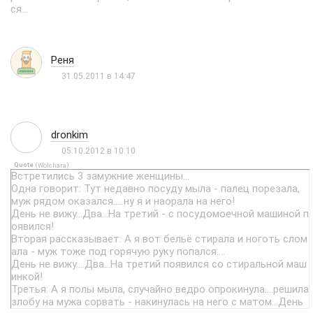
ся…
Реня
31.05.2011 в 14:47
dronkim
05.10.2012 в 10:10
Quote
(
)
Wolchara
Встретились 3 замужние женщины...
Одна говорит: Тут недавно посуду мыла - палец порезала,
муж рядом оказался.....ну я и наорала на него!
День не вижу...Два...На третий - с посудомоечной машиной п
оявился!
Вторая рассказывает: А я вот бельё стирала и ноготь слом
ала - муж тоже под горячую руку попался....
День не вижу....Два...На третий появился со стиральной маш
инкой!
Третья: А я полы мыла, случайно ведро опрокинула....решила
злобу на мужа сорвать - накинулась на него с матом...День