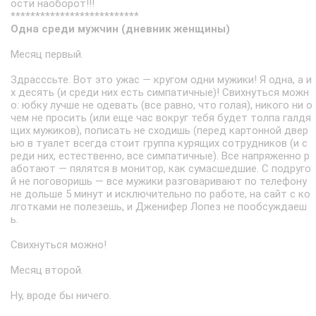
ости наоборот!!!
**************************
Одна среди мужчин (дневник женщины)
Месяц первый.
Здрасссьте. Вот это ужас — кругом одни мужики! Я одна, а и
х десять (и среди них есть симпатичные)! Свихнуться можн
о: юбку лучше не одевать (все равно, что голая), никого ни о
чем не просить (или еще час вокруг тебя будет толпа галдя
щих мужиков), пописать не сходишь (перед картонной двер
ью в туалет всегда стоит группа курящих сотрудников (и с
реди них, естественно, все симпатичные). Все напряженно р
аботают — пялятся в монитор, как сумасшедшие. С подруго
й не поговоришь — все мужики разговаривают по телефону
не дольше 5 минут и исключительно по работе, на сайт с ко
лготками не полезешь, и Дженифер Лопез не пообсуждаеш
ь.
Свихнуться можно!
Месяц второй.
Hу, вроде бы ничего.