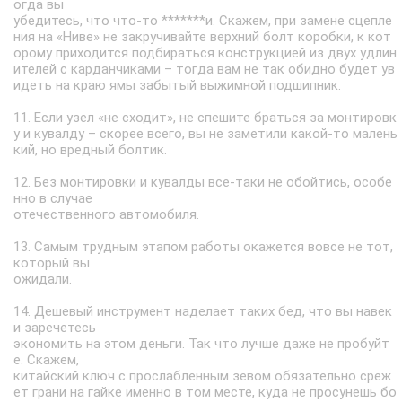
огда вы
убедитесь, что что-то *******и. Скажем, при замене сцепле
ния на «Ниве» не закручивайте верхний болт коробки, к кот
орому приходится подбираться конструкцией из двух удлин
ителей с карданчиками – тогда вам не так обидно будет ув
идеть на краю ямы забытый выжимной подшипник.
11. Если узел «не сходит», не спешите браться за монтировк
у и кувалду – скорее всего, вы не заметили какой-то малень
кий, но вредный болтик.
12. Без монтировки и кувалды все-таки не обойтись, особе
нно в случае
отечественного автомобиля.
13. Самым трудным этапом работы окажется вовсе не тот,
который вы
ожидали.
14. Дешевый инструмент наделает таких бед, что вы навек
и заречетесь
экономить на этом деньги. Так что лучше даже не пробуйт
е. Скажем,
китайский ключ с прослабленным зевом обязательно среж
ет грани на гайке именно в том месте, куда не просунешь бо