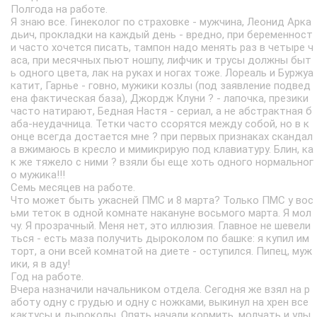
Полгода на работе.
Я знаю все. Гинеколог по страховке - мужчина, Леонид Арка
дьич, прокладки на каждый день - вредно, при беременност
и часто хочется писать, тампон надо менять раз в четыре ч
аса, при месячных пьют ношпу, лифчик и трусы должны быт
ь одного цвета, лак на руках и ногах тоже. Лореаль и Буржуа
катит, Гарнье - говно, мужики козлы (под заявление подвед
ена фактическая база), Джордж Клуни ? - лапочка, презики
часто натирают, Бедная Настя - сериал, а не абстрактная б
аба-неудачница. Тетки часто ссорятся между собой, но в к
онце всегда достается мне ? при первых признаках скандал
а вжимаюсь в кресло и мимикрирую под клавиатуру. Блин, ка
к же тяжело с ними ? взяли бы еще хоть одного нормальног
о мужика!!!
Семь месяцев на работе.
Что может быть ужасней ПМС и 8 марта? Только ПМС у вос
ьми теток в одной комнате накануне восьмого марта. Я мол
чу. Я прозрачный. Меня нет, это иллюзия. Главное не шевели
ться - есть маза получить дыроколом по башке: я купил им
торт, а они всей комнатой на диете - оступился. Пипец, муж
ики, я в аду!
Год на работе.
Вчера назначили начальником отдела. Сегодня же взял на р
аботу одну с грудью и одну с ножками, выкинул на хрен все
кактусы и дыроколы. Опять начали кормить, молчать и улы