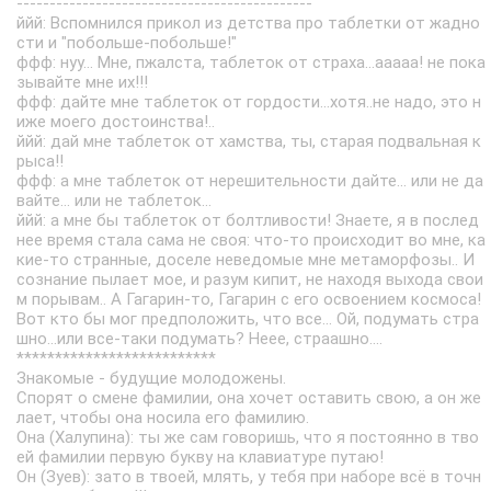
---------------------------------------------
ййй: Вспомнился прикол из детства про таблетки от жадно
сти и "побольше-побольше!"
ффф: нуу... Мне, пжалста, таблеток от страха...ааааа! не пока
зывайте мне их!!!
ффф: дайте мне таблеток от гордости...хотя..не надо, это н
иже моего достоинства!..
ййй: дай мне таблеток от хамства, ты, старая подвальная к
рыса!!
ффф: а мне таблеток от нерешительности дайте... или не да
вайте... или не таблеток...
ййй: а мне бы таблеток от болтливости! Знаете, я в послед
нее время стала сама не своя: что-то происходит во мне, ка
кие-то странные, доселе неведомые мне метаморфозы.. И
сознание пылает мое, и разум кипит, не находя выхода свои
м порывам.. А Гагарин-то, Гагарин с его освоением космоса!
Вот кто бы мог предположить, что все... Ой, подумать стра
шно...или все-таки подумать? Неее, страашно....
**************************
Знакомые - будущие молодожены.
Спорят о смене фамилии, она хочет оставить свою, а он же
лает, чтобы она носила его фамилию.
Она (Халупина): ты же сам говоришь, что я постоянно в тво
ей фамилии первую букву на клавиатуре путаю!
Он (Зуев): зато в твоей, млять, у тебя при наборе всё в точн