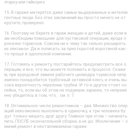
лгарку или гайкорез.
15. В гараже матерятся даже самые выдержанные и интелли
гентные люди. Без этих заклинаний вы просто ничего не от
крутите, проверено.
16. Поэтому не берите в гараж женщин и детей, даже если в
ам необходим помощник для пустяковой операции, вроде п
рокачки тормозов. Совсем ни к чему так сильно расширять
их лексикон. Да и пописать за приоткрытой воротиной как-
то проще в однополой компании.
17. Готовясь к ремонту, постарайтесь предусмотреть все о
перации, и все, что вы можете поломать в процессе. Скаже
м, при ерундовой замене рабочего цилиндра тормозов непр
еменно понадобится трубочный затяжной ключ, и очень вы
сока вероятность перелома трубки. И то и другое стоит ко
пейки, то, если вы об этом не подумали заранее, то непреме
нно убедитесь в том, что… см. п. 7.
18. Оптимальное число ремонтников – два. Множество опер
аций невозможно выполнить в одиночку, а три человека бу
дут только мешать друг другу. Главное при этом – начинать
пить ПОСЛЕ окончательной сборки, а не до. Исключение – з
имний ремонт в неотапливаемом гараже.