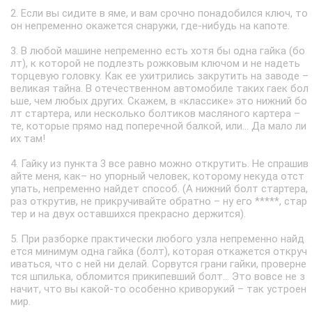
2. Если вы сидите в яме, и вам срочно понадобился ключ, то
он непременно окажется снаружи, где-нибудь на капоте.
3. В любой машине непременно есть хотя бы одна гайка (бо
лт), к которой не подлезть рожковым ключом и не надеть
торцевую головку. Как ее ухитрились закрутить на заводе –
великая тайна. В отечественном автомобиле таких гаек бол
ьше, чем любых других. Скажем, в «классике» это нижний бо
лт стартера, или несколько болтиков масляного картера –
те, которые прямо над поперечной балкой, или… Да мало ли
их там!
4. Гайку из пункта 3 все равно можно открутить. Не спрашив
айте меня, как– но упорный человек, которому некуда отст
упать, непременно найдет способ. (А нижний болт стартера,
раз открутив, не прикручивайте обратно – ну его *****, стар
тер и на двух оставшихся прекрасно держится).
5. При разборке практически любого узла непременно найд
ется минимум одна гайка (болт), которая откажется откруч
иваться, что с ней ни делай. Сорвутся грани гайки, проверне
тся шпилька, обломится прикипевший болт… Это вовсе не з
начит, что вы какой-то особенно криворукий – так устроен
мир.