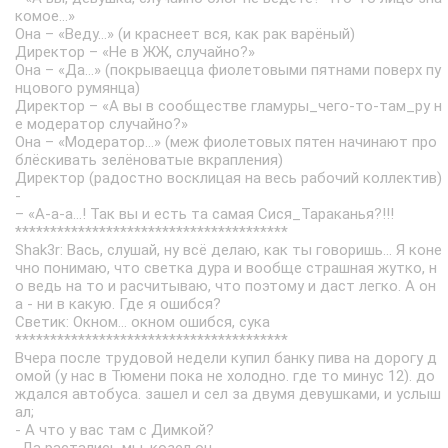
комое…»
Она – «Веду…» (и краснеет вся, как рак варёный)
Директор – «Не в ЖЖ, случайно?»
Она – «Да…» (покрываецца фиолетовыми пятнами поверх пу
нцового румянца)
Директор – «А вы в сообществе гламуры_чего-то-там_ру н
е модератор случайно?»
Она – «Модератор…» (меж фиолетовых пятен начинают про
блёскивать зелёноватые вкрапления)
Директор (радостно восклицая на весь рабочий коллектив)
-
– «А-а-а…! Так вы и есть та самая Сися_Тараканья?!!!
***************************************
Shak3r: Вась, слушай, ну всё делаю, как ты говоришь... Я коне
чно понимаю, что светка дура и вообще страшная жутко, н
о ведь на то и расчитываю, что поэтому и даст легко. А он
а - ни в какую. Где я ошибся?
Светик: Окном... окном ошибся, сука
***************************************
Вчера после трудовой недели купил банку пива на дорогу д
омой (у нас в Тюмени пока не холодно. где то минус 12). до
ждался автобуса. зашел и сел за двумя девушками, и услыш
ал;
- А что у вас там с Димкой?