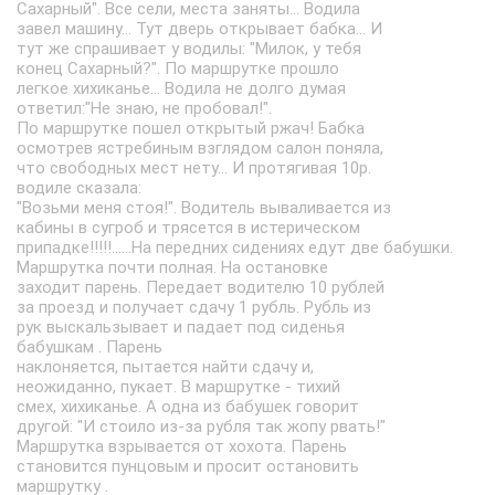
Сахарный". Все сели, места заняты... Водила
завел машину... Тут дверь открывает бабка... И
тут же спрашивает у водилы: "Милок, у тебя
конец Сахарный?". По маршрутке прошло
легкое хихиканье... Водила не долго думая
ответил:"Не знаю, не пробовал!".
По маршрутке пошел открытый ржач! Бабка
осмотрев ястребиным взглядом салон поняла,
что свободных мест нету... И протягивая 10р.
водиле сказала:
"Возьми меня стоя!". Водитель вываливается из
кабины в сугроб и трясется в истерическом
припадке!!!!!......На передних сидениях едут две бабушки.
Маршрутка почти полная. На остановке
заходит парень. Передает водителю 10 рублей
за проезд и получает сдачу 1 рубль. Рубль из
рук выскальзывает и падает под сиденья
бабушкам . Парень
наклоняется, пытается найти сдачу и,
неожиданно, пукает. В маршрутке - тихий
смех, хихиканье. А одна из бабушек говорит
другой: "И стоило из-за рубля так жопу рвать!"
Маршрутка взрывается от хохота. Парень
становится пунцовым и просит остановить
маршрутку .