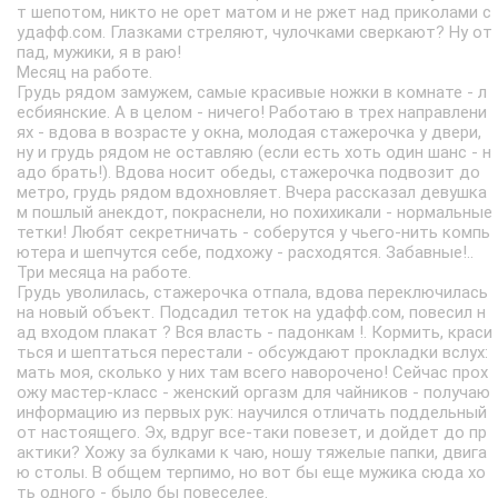
т шепотом, никто не орет матом и не ржет над приколами с
удафф.сом. Глазками стреляют, чулочками сверкают? Ну от
пад, мужики, я в раю!
Месяц на работе.
Грудь рядом замужем, самые красивые ножки в комнате - л
есбиянские. А в целом - ничего! Работаю в трех направлени
ях - вдова в возрасте у окна, молодая стажерочка у двери,
ну и грудь рядом не оставляю (если есть хоть один шанс - н
адо брать!). Вдова носит обеды, стажерочка подвозит до
метро, грудь рядом вдохновляет. Вчера рассказал девушка
м пошлый анекдот, покраснели, но похихикали - нормальные
тетки! Любят секретничать - соберутся у чьего-нить компь
ютера и шепчутся себе, подхожу - расходятся. Забавные!..
Три месяца на работе.
Грудь уволилась, стажерочка отпала, вдова переключилась
на новый объект. Подсадил теток на удафф.сом, повесил н
ад входом плакат ? Вся власть - падонкам !. Кормить, краси
ться и шептаться перестали - обсуждают прокладки вслух:
мать моя, сколько у них там всего наворочено! Сейчас прох
ожу мастер-класс - женский оргазм для чайников - получаю
информацию из первых рук: научился отличать поддельный
от настоящего. Эх, вдруг все-таки повезет, и дойдет до пр
актики? Хожу за булками к чаю, ношу тяжелые папки, двига
ю столы. В общем терпимо, но вот бы еще мужика сюда хо
ть одного - было бы повеселее.