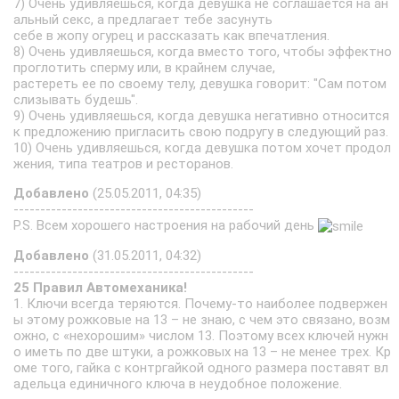
7) Очень удивляешься, когда девушка не соглашается на ан
альный секс, а предлагает тебе засунуть
себе в жопу огурец и рассказать как впечатления.
8) Очень удивляешься, когда вместо того, чтобы эффектно
проглотить сперму или, в крайнем случае,
растереть ее по своему телу, девушка говорит: "Сам потом
слизывать будешь".
9) Очень удивляешься, когда девушка негативно относится
к предложению пригласить свою подругу в следующий раз.
10) Очень удивляешься, когда девушка потом хочет продол
жения, типа театров и ресторанов.
Добавлено
(25.05.2011, 04:35)
---------------------------------------------
P.S. Всем хорошего настроения на рабочий день
Добавлено
(31.05.2011, 04:32)
---------------------------------------------
25 Правил Автомеханика!
1. Ключи всегда теряются. Почему-то наиболее подвержен
ы этому рожковые на 13 – не знаю, с чем это связано, возм
ожно, с «нехорошим» числом 13. Поэтому всех ключей нужн
о иметь по две штуки, а рожковых на 13 – не менее трех. Кр
оме того, гайка с контргайкой одного размера поставят вл
адельца единичного ключа в неудобное положение.