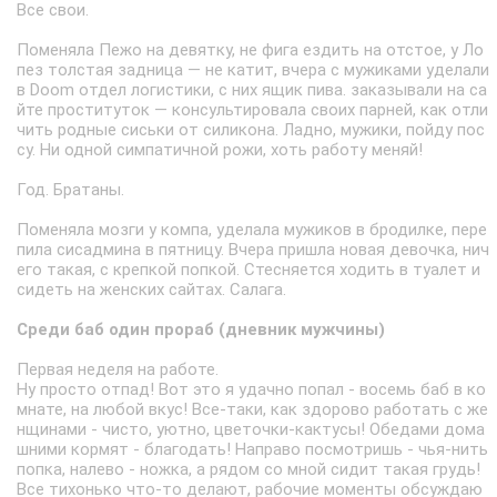
Все свои.
Поменяла Пежо на девятку, не фига ездить на отстое, у Ло
пез толстая задница — не катит, вчера с мужиками уделали
в Doom отдел логистики, с них ящик пива. заказывали на са
йте проституток — консультировала своих парней, как отли
чить родные сиськи от силикона. Ладно, мужики, пойду пос
су. Hи одной симпатичной рожи, хоть работу меняй!
Год. Братаны.
Поменяла мозги у компа, уделала мужиков в бродилке, пере
пила сисадмина в пятницу. Вчера пришла новая девочка, нич
его такая, с крепкой попкой. Стесняется ходить в туалет и
сидеть на женских сайтах. Салага.
Среди баб один прораб (дневник мужчины)
Первая неделя на работе.
Ну просто отпад! Вот это я удачно попал - восемь баб в ко
мнате, на любой вкус! Все-таки, как здорово работать с же
нщинами - чисто, уютно, цветочки-кактусы! Обедами дома
шними кормят - благодать! Направо посмотришь - чья-нить
попка, налево - ножка, а рядом со мной сидит такая грудь!
Все тихонько что-то делают, рабочие моменты обсуждаю