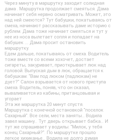
Через минуту в маршрутку заходит солидная
дама . Маршрутка продолжает смеяться. Дама
начинает себя нервно осматривать. Может, это
над ней смеются? Тут бабушки, покатываясь от
смеха, начинают рассказывать даме историю с
рублем. Дама тоже начинает смеяться и тут у
нее из носа вылетает сопля и попадает на
бабушек .... Дама просит остановить
маршрутку.
Едем дальше, покатываясь от смеха. Водитель
тоже вместе со всеми хохочет, достает
сигареты, закуривает, приоткрывает люк над
головой. Выпуская дым в люк, обращается к
бабушкам: "Вам под люком (падлюкам) не
дует?" Салон взрывается от нового приступа
смеха. Водитель, поняв, что он сказал,
вываливается из кабины, пританцовывая и
угорает
Эта же маршрутка 20 минут спустя.
Маршрутка с конечной остановкой "поселок
Сахарный". Все сели, места заняты... Водила
завел машину... Тут дверь открывает бабка... И
тут же спрашивает у водилы: "Милок, у тебя
конец Сахарный?". По маршрутке прошло
легкое хихиканье... Водила не долго думая