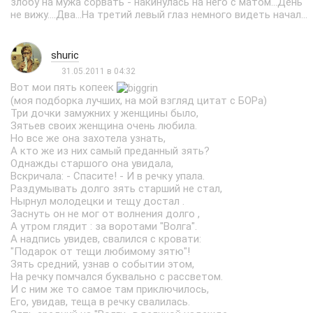
злобу на мужа сорвать - накинулась на него с матом...День
не вижу....Два...На третий левый глаз немного видеть начал...
shuric
31.05.2011 в 04:32
Вот мои пять копеек
(моя подборка лучших, на мой взгляд цитат с БОРа)
Три дочки замужних у женщины было,
Зятьев своих женщина очень любила.
Но все же она захотела узнать,
А кто же из них самый преданный зять?
Однажды старшого она увидала,
Вскричала: - Спасите! - И в речку упала.
Раздумывать долго зять старший не стал,
Нырнул молодецки и тещу достал .
Заснуть он не мог от волнения долго ,
А утром глядит : за воротами "Волга".
А надпись увидев, свалился с кровати:
"Подарок от тещи любимому зятю"!
Зять средний, узнав о событии этом,
На речку помчался буквально с рассветом.
И с ним же то самое там приключилось,
Его, увидав, теща в речку свалилась.