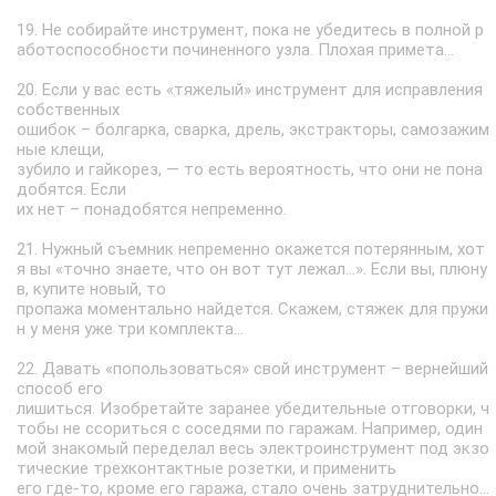
19. Не собирайте инструмент, пока не убедитесь в полной р
аботоспособности починенного узла. Плохая примета…
20. Если у вас есть «тяжелый» инструмент для исправления
собственных
ошибок – болгарка, сварка, дрель, экстракторы, самозажим
ные клещи,
зубило и гайкорез, — то есть вероятность, что они не пона
добятся. Если
их нет – понадобятся непременно.
21. Нужный съемник непременно окажется потерянным, хот
я вы «точно знаете, что он вот тут лежал…». Если вы, плюну
в, купите новый, то
пропажа моментально найдется. Скажем, стяжек для пружи
н у меня уже три комплекта…
22. Давать «попользоваться» свой инструмент – вернейший
способ его
лишиться. Изобретайте заранее убедительные отговорки, ч
тобы не ссориться с соседями по гаражам. Например, один
мой знакомый переделал весь электроинструмент под экзо
тические трехконтактные розетки, и применить
его где-то, кроме его гаража, стало очень затруднительно…