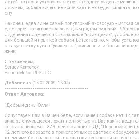
детей, которая устанавливается на заднее сиденье машины.
дя в нем, собака ничего не испачкает и не будет скакать по 
ону.
Наконец, едва ли не самый популярный аксессуар - мягкая с
а, которая натягивается за задним рядом сидений. В багаж
отделении получается специальное “помещение”, удобное д
для большой и прыткой собаки. Естественно, чтобы устано
ь такую сетку нужен “универсал”, минивэн или большой внед
жник.
С Уважением,
Sergey Kamenev
Honda Motor RUS LLC
Добавлено
(14.08.2009, 15:04)
---------------------------------------------
Ответ Автоваза:
“Добрый день, Элла!
Сочуствуем Вам в Вашей беде, если Вашей собаке нет 12 лет
вина за случившееся лежит полностью на Вас как на водите
не выполнившем п. 22.9. действующих ПДД “Перевозка лиц 
12-летнего возраста в транспортных средствах, оборудова
х ремнями безопасности, должна осуществляться с исполь