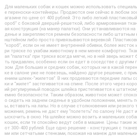
Для маленьких собак и кошек можно использовать специал
е переноски-контейнеры. Продаются они сейчас в любом зо
агазине по цене от 400 рублей. Это либо легкий пластиковый
ороб” с боковой дверцей-решеткой, либо армированная тка
ая конструкция (на манер палатки). Они устанавливаются на
денье и закрепляются ремнем безопасности либо штатным 
нштейном либо просто привязываются веревкой. Пластико
“короб”, если он не имеет внутренней обивки, более жесток 
ри тряске по ухабам животному в нем менее комфортно. Тка
ая “палатка” при тряске всегда мягче, но в ней зверь может 
ть придавлен, особенно если он едет в соседстве с другим 
зом. Для больших и средних собак, которых ни в какой пере
ке в салоне уже не повезешь, найдено другое решение, с при
ением шлеек-”жилетов”. В них продеваются передние лапы с
ки и “жилет” застегивается на спине. После этого через кор
ий регулируемый поводок шлейка пристегивается к штатном
емню безопасности. Таким образом, животное может споко
о сидеть на заднем сиденье в удобном положении, менять п
ы, вставать на лапы. Но в случае столкновения или резкого 
можения, ремень не даст ему “полететь” по салону. Не даст и
ыскочить в окно. На шлейке можно возить и маленьких соба
кошек, если те спокойно ведут себя в машине. Цены такие ж
от 300-400 рублей. Еще одно решение - конструкция с ткане
ми или сетчатыми стенками, похожая на манеж для маленьк