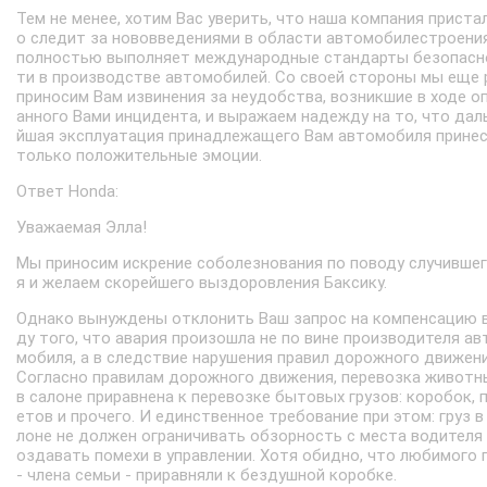
Тем не менее, хотим Вас уверить, что наша компания приста
о следит за нововведениями в области автомобилестроени
полностью выполняет международные стандарты безопасн
ти в производстве автомобилей. Со своей стороны мы еще 
приносим Вам извинения за неудобства, возникшие в ходе о
анного Вами инцидента, и выражаем надежду на то, что дал
йшая эксплуатация принадлежащего Вам автомобиля прине
только положительные эмоции.
Ответ Honda:
Уважаемая Элла!
Мы приносим искрение соболезнования по поводу случивше
я и желаем скорейшего выздоровления Баксику.
Однако вынуждены отклонить Ваш запрос на компенсацию 
ду того, что авария произошла не по вине производителя ав
мобиля, а в следствие нарушения правил дорожного движени
Согласно правилам дорожного движения, перевозка животн
в салоне приравнена к перевозке бытовых грузов: коробок, 
етов и прочего. И единственное требование при этом: груз в
лоне не должен ограничивать обзорность с места водителя 
оздавать помехи в управлении. Хотя обидно, что любимого 
- члена семьи - приравняли к бездушной коробке.