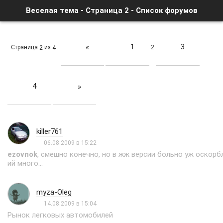
Веселая тема - Страница 2 - Список форумов
1
3
«
Страница
из
2
2
4
4
»
killer761
06.08.2009 в 15:22
ezovnok
, смешно конечно, но в жж версии больно уж оскорб
ий много...
myza-Oleg
14.08.2009 в 15:04
Рынок легковых автомобилей