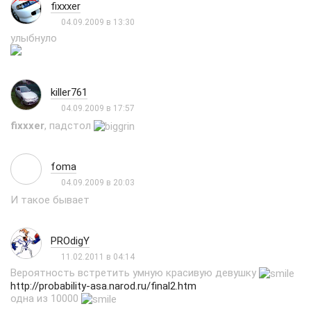
fixxxer
04.09.2009 в 13:30
улыбнуло
killer761
04.09.2009 в 17:57
fixxxer
, падстол
foma
04.09.2009 в 20:03
И такое бывает
PROdigY
11.02.2011 в 04:14
Вероятность встретить умную красивую девушку
http://probability-asa.narod.ru/final2.htm
одна из 10000