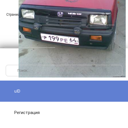
1
3
«
Страница
из
2
2
4
4
»
uID
Регистрация