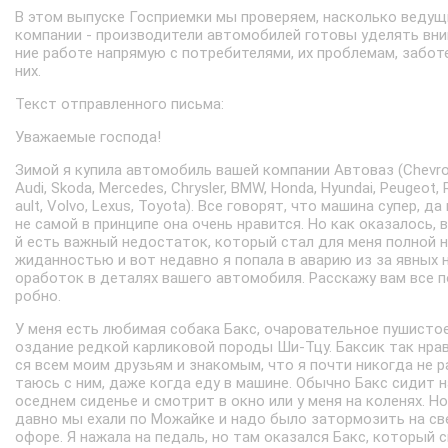
В этом выпуске Госприемки мы проверяем, насколько ведущ
компании - производители автомобилей готовы уделять вн
ние работе напрямую с потребителями, их проблемам, забот
них.
Текст отправленного письма:
Уважаемые господа!
Зимой я купила автомобиль вашей компании Автоваз (Chevrol
Audi, Skoda, Mercedes, Chrysler, BMW, Honda, Hyundai, Peugeot, 
ault, Volvo, Lexus, Toyota). Все говорят, что машина супер, да 
не самой в принципе она очень нравится. Но как оказалось, в
й есть важный недостаток, который стал для меня полной 
жиданностью и вот недавно я попала в аварию из за явных 
оработок в деталях вашего автомобиля. Расскажу вам все 
робно.
У меня есть любимая собака Бакс, очаровательное пушистое
оздание редкой карликовой породы Ши-Тцу. Баксик так нра
ся всем моим друзьям и знакомым, что я почти никогда не р
таюсь с ним, даже когда еду в машине. Обычно Бакс сидит н
оседнем сиденье и смотрит в окно или у меня на коленях. Но
давно мы ехали по Можайке и надо было затормозить на св
офоре. Я нажала на педаль, но там оказался Бакс, который 