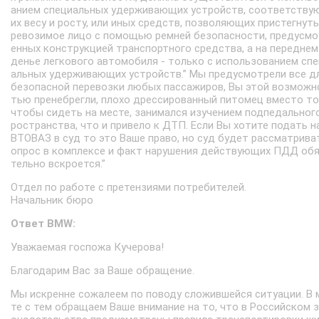
анием специальных удерживающих устройств, соответств
их весу и росту, или иных средств, позволяющих пристегнуть
ревозимое лицо с помощью ремней безопасности, предусмо
енных конструкцией транспортного средства, а на переднем
денье легкового автомобиля - только с использованием сп
альных удерживающих устройств.” Мы предусмотрели все д
безопасной перевозки любых пассажиров, Вы этой возможн
тью пренебрегли, плохо дрессированный питомец вместо то
чтобы сидеть на месте, занимался изучением подпедальног
ространства, что и привело к ДТП. Если Вы хотите подать н
ВТОВАЗ в суд то это Ваше право, но суд будет рассматрива
опрос в комплексе и факт нарушения действующих ПДД об
тельно вскроется.”
Отдел по работе с претензиями потребителей.
Начальник бюро
Ответ BMW:
Уважаемая госпожа Кучерова!
Благодарим Вас за Ваше обращение.
Мы искренне сожалеем по поводу сложившейся ситуации. В 
те с тем обращаем Ваше внимание на то, что в Российском 