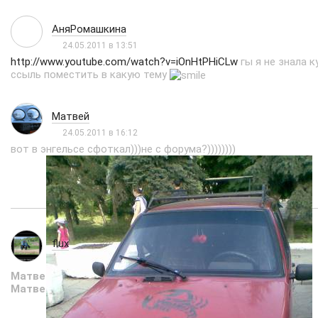
АняРомашкина
24.05.2011 в 13:51
http://www.youtube.com/watch?v=iOnHtPHiCLw
гы я не знала к
ссыль поместить в какую тему
Матвей
24.05.2011 в 16:12
вот в энгельсе сфоткал)))не с форума?))))))))
flux
24.05.2011 в 16:17
Матвей
, на цивик клабе спроси ))) или црх
Матвей
, ты уже сходил в ментовку?