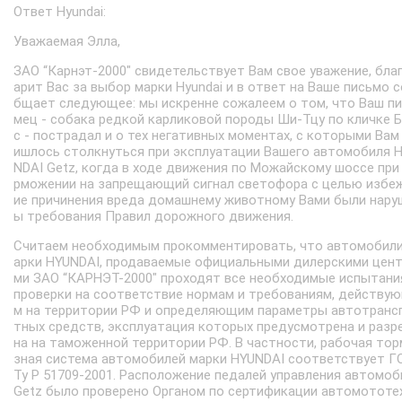
Ответ Hyundai:
Уважаемая Элла,
ЗАО “Карнэт-2000″ свидетельствует Вам свое уважение, бла
арит Вас за выбор марки Hyundai и в ответ на Ваше письмо 
бщает следующее: мы искренне сожалеем о том, что Ваш п
мец - собака редкой карликовой породы Ши-Тцу по кличке 
с - пострадал и о тех негативных моментах, с которыми Вам
ишлось столкнуться при эксплуатации Вашего автомобиля 
NDAI Getz, когда в ходе движения по Можайскому шоссе при
рможении на запрещающий сигнал светофора с целью избе
ие причинения вреда домашнему животному Вами были нару
ы требования Правил дорожного движения.
Считаем необходимым прокомментировать, что автомобили
арки HYUNDAI, продаваемые официальными дилерскими цен
ми ЗАО “КАРНЭТ-2000″ проходят все необходимые испытани
проверки на соответствие нормам и требованиям, действу
м на территории РФ и определяющим параметры автотранс
тных средств, эксплуатация которых предусмотрена и разр
на на таможенной территории РФ. В частности, рабочая то
зная система автомобилей марки HYUNDAI соответствует Г
Ту Р 51709-2001. Расположение педалей управления автомоб
Getz было проверено Органом по сертификации автомототе