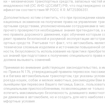
ки – механических транспортных средств, запасных частей и
инадлежностей (ОС АНО-ЦССАМТ) РФ, что подтверждено с
ификатом соответствия № РОСС К R .МТ25.В06351.
Дополнительно хотим отметить, что при прохождении квал
кационных экзаменов на получение права на управление тра
ортными средствами, уполномоченными сотрудниками в чис
прочего проверяются необходимые знания претендентов, а 
нно правила дорожного движения, курс обучения которым с
ржит правила безопасной и разумной эксплуатации автотра
ортных средств. Учитывая тот факт, что автомобиль являе
технически сложным изделием и источником повышенной о
ности, безусловность использования на практике приобрет
ых знаний при подготовке к получению специального права 
должна вызывать сомнений.
Принимая во внимание действующее законодательство, а и
но Приказ N 176, утверждающий правила перевозок пассаж
в и багажа автомобильным транспортом, где указаны услови
роезда кошек, собак и мелких животных, рекомендуем Вам в
льнейшем при перевозке Вашего питомца, Бакса , пользоват
специальными приспособлениями, позволяющими не только
еспечить максимальную безопасность домашнего животног
ри движении в автомобиле, но и создать для него наиболее 
мфортные условия .