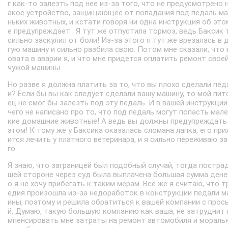
г как-то залезть под нее из-за того, что не предусмотрено 
акое устройство, защищающее от попадания под педаль ма
ньких животных, и кстати говоря ни одна инструкция об это
е предупреждает . Я тут же отпустила тормоз, ведь Баксик 
сильно заскулил от боли! Из-за этого я тут же врезалась в 
гую машину и сильно разбила свою. Потом мне сказали, что 
овата в аварии я, и что мне придется оплатить ремонт своей
чужой машины.
Но разве я должна платить за то, что вы плохо сделали пед
и? Если бы вы как следует сделали вашу машину, то мой пит
ец не смог бы залезть под эту педаль. И в вашей инструкции
чего не написано про то, что под педаль могут попасть мал
кие домашние животные! А ведь вы должны предупреждать
этом! К тому же у Баксика оказалась сломана лапка, его при
ится лечить у платного ветеринара, и я сильно переживаю за
го.
Я знаю, что заграницей был подобный случай, тогда постра
шей стороне через суд была выплачена большая сумма денег
о я не хочу прибегать к таким мерам. Все же я считаю, что т
едия произошла из-за недоработок в конструкции педали 
ины, поэтому и решила обратиться к вашей компании с прос
й. Думаю, такую большую компанию как ваша, не затруднит 
мпенсировать мне затраты на ремонт автомобиля и мораль