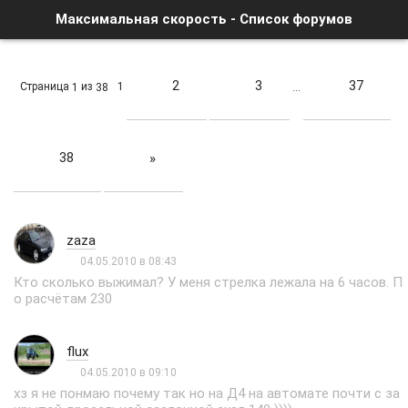
Максимальная скорость - Список форумов
2
3
37
Страница
из
1
1
38
…
38
»
zaza
04.05.2010 в 08:43
Кто сколько выжимал? У меня стрелка лежала на 6 часов. П
о расчётам 230
flux
04.05.2010 в 09:10
хз я не понмаю почему так но на Д4 на автомате почти с за