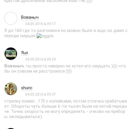
крытой дросельной заслонкой ехал 140 ))))
Вованыч
04.05.2010 в 09:17
Я до 160 где то разгонялся но можно было и еще, но джип с
переди смущал
flux
04.05.2010 в 09:23
Вованыч
, ты просто наверно не хотел его смущать )))) что
бы он совсем не расстроился ))))
shuric
04.05.2010 в 09:37
стрелку ложил... 170 с копейками, потом отсечка срабатыва
ет. Обороты чуть больше 6-ти тысяч были на пятой переда
че. Точно скорость не могу определить - очково на прибор
ы заглядываться:)