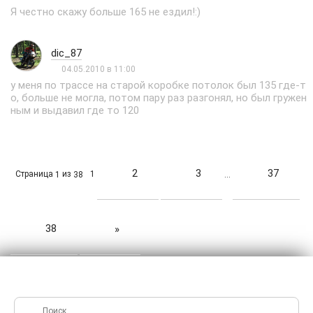
Я честно скажу больше 165 не ездил!:)
dic_87
04.05.2010 в 11:00
у меня по трассе на старой коробке потолок был 135 где-т
о, больше не могла, потом пару раз разгонял, но был гружен
ным и выдавил где то 120
2
3
37
Страница
из
1
1
38
…
38
»