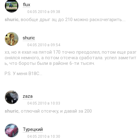
flux
04.05.2010 в 09:38
shuric
, вообще дрыг зц до 210 можно раскочегарить....
shuric
04.05.2010 в 09:54
хз, но я ехал на пятой 170 точно преодолел, потом еще разг
онялся немного, а потом отсечка сработала. успел заметит
ь, что бороты были в районе 6-ти тысяч.
P.S. У меня В18С...
zaza
04.05.2010 в 10:03
shuric
, отлючай отсечку, и давай за 200
Турецкий
04.05.2010 в 10:30