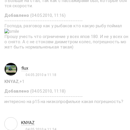
5 Больше на стал, так как с пассажирами был, которые боя
тся скорости.
Добавлено
(04.05.2010, 11:16)
---------------------------------------------
Господа, разговор как у рыбаков кто какую рыбу поймал
Прошу учесть что огрничение у всех япов 180. И не у всех он
о снято. А с не стоковм диаметром колес, погрешность мо
жет быть нормальненькая такая)
flux
04.05.2010 в 11:18
KNYAZ
,+1
Добавлено
(04.05.2010, 11:18)
---------------------------------------------
интересно на р15 на низкопрофильке какая погрешность?
KNYAZ
04.05.2010 в 11:24