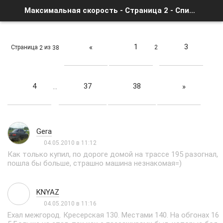
Максимальная скорость - Страница 2 - Список форумов
1
3
«
Страница
из
2
2
38
4
37
38
»
…
Gera
04.05.2010 в 11:12
Как только купил, по дороге домой на трассе 195 разогнал,
пошла бы больше, страшно машина незнакомая=)
KNYAZ
04.05.2010 в 11:16
Ехал межгород. Кресерская 130. Местами 140. На обгонах 16