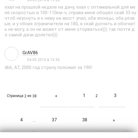
ехал на прошлой неделе на дачу, ехал с оптимальной для ме
ня скоростью в 100-110км-ч, справа меня обошёл скай 33 ну
чтоб неуснуть я к нему на хвост упал, оба японцы, оба резв
ые, и у обоих ограничители на 180, я скай догнать и обогнат
ь не могу, а он не может от меня оторваться))) так почти д
о самой дачи долетел)))
GrAV86
04.05.2010 в 15:36
db6, АТ, 2000 год стрелу положил за 190!
1
3
«
Страница
из
2
2
38
4
37
38
»
…