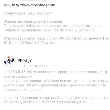
flux
,
http://www.rimsntires.com
Слева будет "Size Comparer"
Вбивай размеры дисков и резины.
Под рисунком будет написана погрешность в том числе.
Например сравниваем сток 185/70/R14 с 205/55/R15:
When speedometer reads 60mph (96.6km/h) actual speed will be
59.1mph (95.2km/h): 1.5% slower.
PROdigY
04.05.2010 в 12:18
на 195/65/15 190 zс акпп ехала, правда пока разгонишь ее д
о этой скорости.
все от дороги зависит страшно или нет, у нас на некоторых
участках на 160 руль двумя пальцами держать можно - так
проверяю сход развал.
а насчет погрешности учитывайте еще то что когда на сто
ке на спидометре 100 в реале там максимум 95