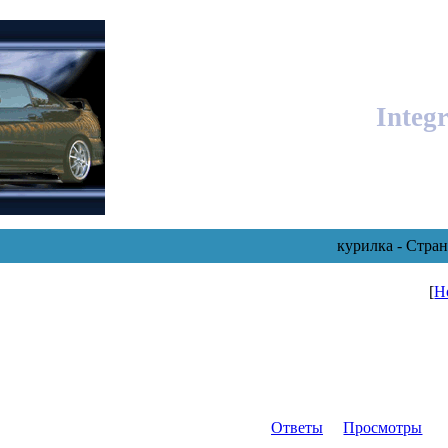
Integ
курилка - Стра
[
Н
Ответы
Просмотры