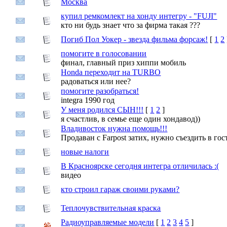
Москва
купил ремкомлект на хонду интегру - "FUJI"
кто ни будь знает что за фирма такая ???
Погиб Пол Уокер - звезда фильма форсаж!
[
1
2
помогите в голосовании
финал, главный приз хиппи мобиль
Honda переходит на TURBO
радоваться или нее?
помогите разобраться!
integra 1990 год
У меня родился СЫН!!!
[
1
2
]
я счастлив, в семье еще один хондавод))
Владивосток нужна помощь!!!
Продаван с Farpost затих, нужно съездить в гос
новые налоги
В Красноярске сегодня интегра отличилась :(
видео
кто строил гараж своими руками?
Теплочувствительная краска
Радиоуправляемые модели
[
1
2
3
4
5
]