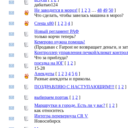
дабалъю124
Не заводится в мороз!
[
1
2
3
…
48
49
50
]
Что сделать, чтобы завелась машина в мороз?
Cresta x80
[
1
2
3
4
]
Новый регламент РАФ
только корчи теперь?
Кемерово нужна помощь!
(Продаван с Farpost не возвращает деньги, и за
Контроллер управления печкой/климат контрол
Что за приблуда?
поездка на ЮГ
[
1
2
]
15-28
Анекдоты
[
1
2
3
4
5
6
]
Разные анекдоты и приколы.
ПОЗДРАВЛЯЮ С НАСТУПАЮЩИМ!!!
[
1
2
]
выбираем портак
[
1
2
]
Маршрутки в городе. Есть ли у вас?
[
1
2
]
как относитесь
Интегра перевернула CR V
Новосибирск