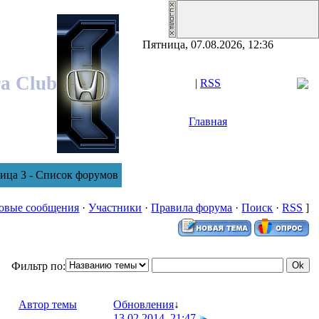
Пятница, 07.08.2026, 12:36
ra Club
|
RSS
Главная
ница 3 - Список форумов
овые сообщения
·
Участники
·
Правила форума
·
Поиск
·
RSS
]
Фильтр по:
Автор темы
Обновления
↓
13.02.2014, 21:47