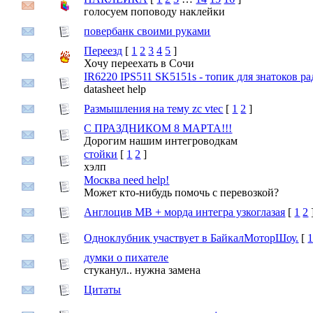
голосуем поповоду наклейки
повербанк своими руками
Переезд
[
1
2
3
4
5
]
Хочу переехать в Сочи
IR6220 IPS511 SK5151s - топик для знатоков 
datasheet help
Pазмышления на тему zc vtec
[
1
2
]
С ПРАЗДНИКОМ 8 МАРТА!!!
Дорогим нашим интегроводкам
стойки
[
1
2
]
хэлп
Москва need help!
Может кто-нибудь помочь с перевозкой?
Англоцив МВ + морда интегра узкоглазая
[
1
2
Одноклубник участвует в БайкалМоторШоу.
[
думки о пихателе
стуканул.. нужна замена
Цитаты