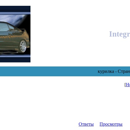
Integ
курилка - Стра
[
Н
Ответы
Просмотры