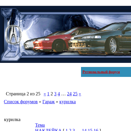
Региональный форум
Страница
2
из
25
«
1
2
3
4
…
24
25
»
Список форумов
»
Гараж
»
курилка
курилка
Тема
НАКЛЕЙКА
[
1
2
3
…
14
15
16
]