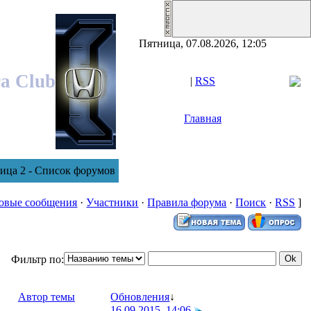
Пятница, 07.08.2026, 12:05
ra Club
|
RSS
Главная
ница 2 - Список форумов
овые сообщения
·
Участники
·
Правила форума
·
Поиск
·
RSS
]
Фильтр по:
Автор темы
Обновления
↓
16.09.2015, 14:06