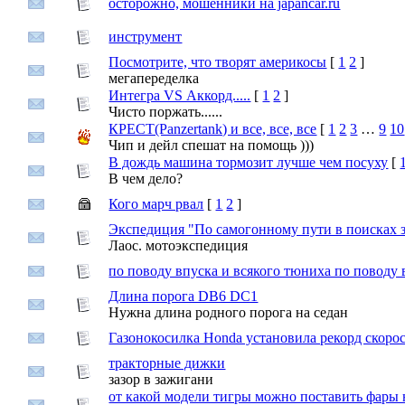
осторожно, мошенники на japancar.ru
инструмент
Посмотрите, что творят америкосы
[
1
2
]
мегапеределка
Интегра VS Аккорд.....
[
1
2
]
Чисто поржать......
КРЕСТ(Panzertank) и все, все, все
[
1
2
3
…
9
10
Чип и дейл спешат на помощь )))
В дождь машина тормозит лучше чем посуху
[
В чем дело?
Кого марч рвал
[
1
2
]
Экспедиция "По самогонному пути в поисках з
Лаос. мотоэкспедиция
по поводу впуска и всякого тюниха по поводу 
Длина порога DB6 DC1
Нужна длина родного порога на седан
Газонокосилка Honda установила рекорд скорос
тракторные дижки
зазор в зажигани
от какой модели тигры можно поставить фары