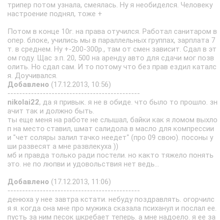
трипер потом узнала, смеялась. Ну я необиделся. Человеку
настроение поднял, тоже +
Потом в конце 10г. на права отучился. Работал санитаром в
опер. блоке, учились мы в параллельных группах, зарплата 7
т. в среднем. Ну +-200-300р., там от смен зависит. Сдал в эт
ом году. Щас з.п. 20, 500 на аренду авто для сдачи мог позв
олить. Но сдал сам. И то потому что без прав ездил каталс
я. Доучивался.
Добавлено
(17.12.2013, 10:56)
---------------------------------------------
nikolai22
, да я привык. я не в обиде. что было то прошло. зн
ачит так и должно быть.
ты еще меня на работе не слышал, байки как я ломом выхло
п на место ставил, шмат салидола в масло для компрессии
и "чет соляры залил тачко неедет" (про 09 свою). посоны у
ши развесят а мне развлекуха ))
мб и правда только ради постели. но както тяжело понять
это. не по люпви и удовольствия нет ведь...
Добавлено
(17.12.2013, 11:06)
---------------------------------------------
денюха у нее завтра кстати. небуду поздравлять. огорчилс
я я. когда она мне про мужика сказала психанул и послал ее.
пусть за ним песок шкребает теперь. а мне надоело. я ее за