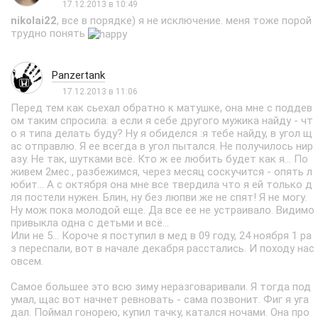
17.12.2013 в 10:49
nikolai22
, все в порядке) я не исключение. меня тоже порой
трудно понять
Panzertank
17.12.2013 в 11:06
Перед тем как сьехал обратно к матушке, она мне с поддев
ом таким спросила: а если я себе другого мужика найду - чт
о я типа делать буду? Ну я обиделся :я тебе найду, в угол щ
ас отправлю. Я ее всегда в угол пытался. Не получилось нир
азу. Не так, шутками всё. Кто ж ее любить будет как я... По
живем 2мес., разбежимся, через месяц соскучится - опять л
юбит... А с октября она мне все твердила что я ей только д
ля постели нужен. Блин, ну без люпви же не спят! Я не могу.
Ну мож пока молодой еще. Да все ее не устраивало. Видимо
привыкла одна с детьми и всё...
Или не 5... Короче я поступил в мед в 09 году, 24 ноября 1 ра
з переспали, вот в начале декабря расстались. И походу нас
овсем.
Самое большее это всю зиму неразговаривали. Я тогда под
умал, щас вот начнет ревновать - сама позвонит. Фиг я уга
дал. Поймал гонорею, купил тачку, катался ночами. Она про