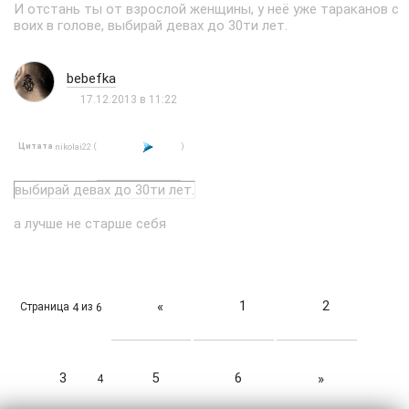
И отстань ты от взрослой женщины, у неё уже тараканов с
воих в голове, выбирай девах до 30ти лет.
bebefka
17.12.2013 в 11:22
Цитата
(
)
nikolai22
выбирай девах до 30ти лет.
а лучше не старше себя
1
2
«
Страница
из
4
6
3
5
6
»
4