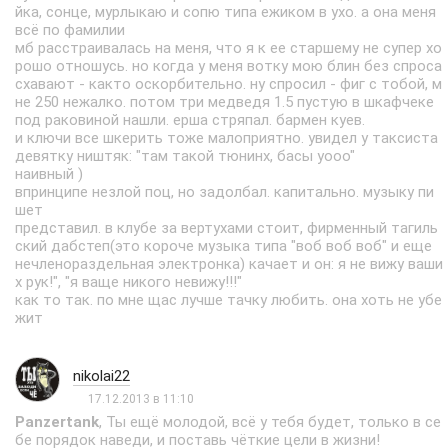
йка, сонце, мурлыкаю и сопю типа ежиком в ухо. а она меня
всё по фамилии
мб расстраивалась на меня, что я к ее старшему не супер хо
рошо отношусь. но когда у меня вотку мою блин без спроса
схавают - както оскорбительно. ну спросил - фиг с тобой, м
не 250 нежалко. потом три медведя 1.5 пустую в шкафчеке
под раковиной нашли. ерша стряпал. бармен куев.
и ключи все шкерить тоже малоприятно. увидел у таксиста
девятку ништяк: "там такой тюнинх, басы уооо"
наивный )
впринципе незлой поц, но задолбал. капитально. музыку пи
шет
представил. в клубе за вертухами стоит, фирменный тагиль
ский дабстеп(это короче музыка типа "воб воб воб" и еще
нечленораздельная электронка) качает и он: я не вижу ваши
х рук!", "я ваще никого невижу!!!"
как то так. по мне щас лучше тачку любить. она хоть не убе
жит
nikolai22
17.12.2013 в 11:10
Panzertank
, Ты ещё молодой, всё у тебя будет, только в се
бе порядок наведи, и поставь чёткие цели в жизни!