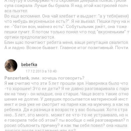
А поутру я обнаружил что скромная девушка полкастрюли
супа сожрала. Лучше бы бухала. Я над этой кастрюлей полч
аса пыхтел.
Во еще вспомнил. Она чай хлебает и выдает: "а у тебя(меня)
что нибудь вкусненькое есть?". Я не вьехал. Пешки пучу на н
ее: -"батон вон, маёнез есть". Собутыльник ржёт, она тоже
пешки пучит. Я потом только понял что под "вкусненьким" т
ортики предполагаются.
Блин щас почитают ребята меня, ваще репутация свалится.
А и ладно. Всякое бывает. Главное итог позитивный. Почти.
bebefka
17.12.2013 в 10:40
Panzertank
, эмм.. хочешь поговорить?
Я
не
считаю что эти 5 лет прошли зря. Наверняка было что
-то хорошее! Это ее дети? Я не давно разговаривала с парн
ем на тему - он младше, она старше. Чаще всего такие отно
шения не долгие. У девушек просыпается материнский инст
инкт и она уже не смотрит на парня как на мужчину, а как на
ребенка. Да и разница в возрасте у вас большая. Хотя стра
нно.. 5 лет, это много.. может ее что-то не устраивало, но н
е говорила тебе об этом? ты вообще с ней разговаривал? п
росил объяснить причину? и как
ты
себя повел? она нашла
другого после раставания или до?