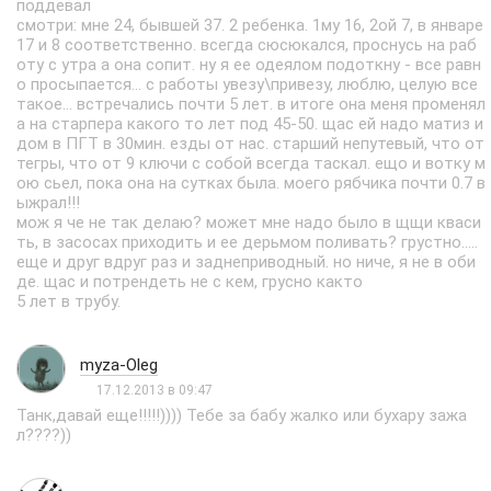
поддевал
смотри: мне 24, бывшей 37. 2 ребенка. 1му 16, 2ой 7, в январе
17 и 8 соответственно. всегда сюсюкался, проснусь на раб
оту с утра а она сопит. ну я ее одеялом подоткну - все равн
о просыпается... с работы увезу\привезу, люблю, целую все
такое... встречались почти 5 лет. в итоге она меня променял
а на старпера какого то лет под 45-50. щас ей надо матиз и
дом в ПГТ в 30мин. езды от нас. старший непутевый, что от
тегры, что от 9 ключи с собой всегда таскал. ещо и вотку м
ою сьел, пока она на сутках была. моего рябчика почти 0.7 в
ыжрал!!!
мож я че не так делаю? может мне надо было в щщи кваси
ть, в засосах приходить и ее дерьмом поливать? грустно.....
еще и друг вдруг раз и заднеприводный. но ниче, я не в оби
де. щас и потрендеть не с кем, грусно както
5 лет в трубу.
myza-Oleg
17.12.2013 в 09:47
Танк,давай еще!!!!!)))) Тебе за бабу жалко или бухару зажа
л????))