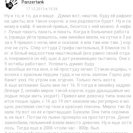
Panzertank
17.12.2013 в 10:26
Ну и то, и то, да и ваще... Думал вот, ништяк, буду ей рафаел
ки, цветы, все такое короче, а она радоватся будет. Ну и са
мому в кайф. К мелкой привык, бесится с ней можно. А нафи
г. Лучше пахать пахать и пахать. Когда в больничке работа
л, (правда уйти пришлось, нам линейки ввели, на сутки я 3 ра
за к 9 пришел с ночи, мне и сказали: я или там или там...) кор
оче не суть. Спёр оттуда 2 грифа гантельных, 8 блинов по 5
кг. и белый мед.костюм ништяковый (все равно своей отда
л, понравился он ей), щас в дет.реанимацию пытаюсь. Они с
9 хотябы работают. Успевать думаю буду.
А вообще вотка моя, я ей простуду лечил. Стакан водяры, ч
еснока с красным перцем туда, и на ночь залпом. Горло дер
банит уххх. Но утром как огурчек. Только пить ахота.
А еще вспомнил. Было мне лет 16. Я тогда в линейку задрил
(lineage 2, онлайн мирок такой короче, куда дрыщщавые мо
лодые люди жить уходят). Привел мне девочку типа знаком
ится поцык один, с 16 до 19 лет квасили мы регулярно и мо
щно, распевая сектор газа и красную плесень. Мирно так бу
хали. Ну вот он ее и притащщил. Бухнули. Она типа скромна
я, не пьет. Потом по пьяне проперло на проституток. Денег
зажлобили, пельменей взяли вместо девочек. Ну и еще оста
лось. Тогда еще в 2006 чтоли час - 800р. был.