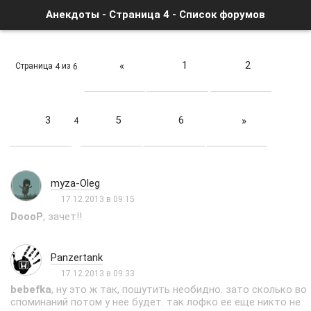
Анекдоты - Страница 4 - Список форумов
1
2
«
Страница
из
4
6
3
5
6
»
4
myza-Oleg
17.12.2013 в 09:15
DoooP
, зачет!!
Panzertank
17.12.2013 в 09:33
bebefka
, ну это ж так, пошутить необидно. зато сколько во
споминаний потом у нее будет. так лофко ее еще никто не