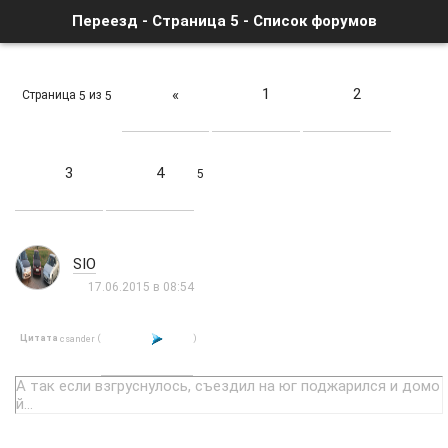
Переезд - Страница 5 - Список форумов
1
2
«
Страница
из
5
5
3
4
5
SIO
17.06.2015 в 08:54
Цитата
(
)
csander
А так если взгруснулось, съездил на юг поджарился и домо
й...