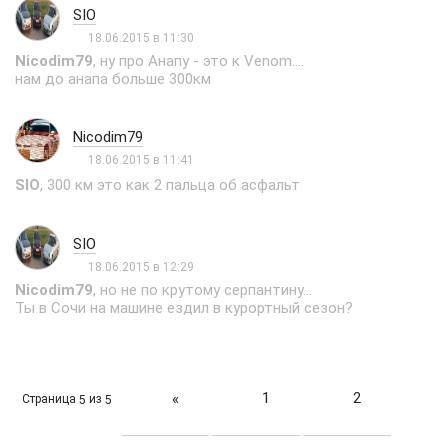
SIO
18.06.2015 в 11:30
Nicodim79
, ну про Анапу - это к Venom....
нам до анапа больше 300км
Nicodim79
18.06.2015 в 11:41
SIO
, 300 км это как 2 пальца об асфальт
SIO
18.06.2015 в 12:29
Nicodim79
, но не по крутому серпантину...
Ты в Сочи на машине ездил в курортный сезон?
1
2
«
Страница
из
5
5