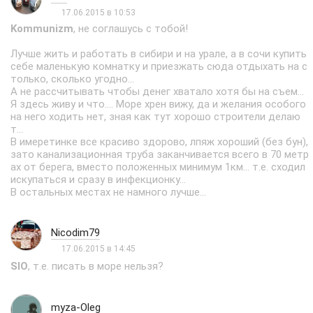
17.06.2015 в 10:53
Kommunizm
, не соглашусь с тобой!
Лучше жить и работать в сибири и на урале, а в сочи купить
себе маленькую комнатку и приезжать сюда отдыхать на с
только, сколько угодно...
А не рассчитывать чтобы денег хватало хотя бы на съем...
Я здесь живу и что.... Море хрен вижу, да и желания особого
на него ходить нет, зная как тут хорошо строители делаю
т...
В имеретинке все красиво здорово, лпяж хороший (без бун),
зато канализационная труба заканчивается всего в 70 метр
ах от берега, вместо положенных минимум 1км... т.е. сходил
искупаться и сразу в инфекционку...
В остальных местах не намного лучше...
Nicodim79
17.06.2015 в 14:45
SIO
, т.е. писать в море нельзя?
myza-Oleg