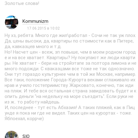
Золотые слова!
Kommunizm
17.06.2015 в 10:02
Ну хз, ребята. Много где жил\работал - Сочи не так уж плох.
Да, цены высоки, да, квартиры по стоимости как в Питере,
да, кавказцев много и т.д.
Но! Насчет цен - всеж, зп повыше, чем в моем родном город
е и на все хватает. Квартиры? Ну покупают же люди кварти
ры. Не хватает - бери на стройэтапе за полтора лимона и не
много подожди. С кваказцами все тоже не так однозначно.
Они тут гораздо культурнее чем в той же Москве, например.
Все таки, положение Города-Курорта веками сглаживало их
нрав и учило гостеприимству. Жарковато, конечно, так иди
на пляж. И тебе вся остальная страна завидовать будет и к
опить деньги "на недельку на море съездить". Если руки не
из ж.. то работу найдешь.
И, последнее - тут есть Абхазия! А таких пляжей, как в Пиц
унде я пока ни где не видел. Таких цен на курортах - тоже.
Ябпоехал, коррче)
SIO