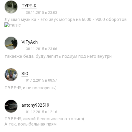
TYPE-R
30.11.2015 в 23:03
Лучшая музыка - это звук мотора на 6000 - 9000 оборотов
ViTyAch
30.11.2015 в 23:06
такаеже беда, буду лепить подиум под него внутри
SIO
01.12.2015 в 08:57
TYPE-R
, и не поспоришь)
antony932519
01.12.2015 в 12:16
TYPE-R
, зимой бессмысленна только(
А так, колыбельная прям