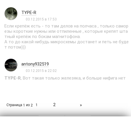
TYPE-R
03.12.2015 в 17:53
Если крепёж есть - то там делов на полчаса , только самор
езы короткие нужны или отпиленные , которые крепят шта
тный крепёж по бокам магнитофона.
А то до какой нибудь микросхемы достанет и петь не буде
т потом)))
antony932519
03.12.2015 в 22:02
TYPE-R
, Вот такая только железяка, и больше нифига нет
2
»
Страница
из
1
1
2