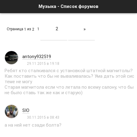
Музыка - Список форумов
2
»
Страница
из
1
1
2
antony932519
29.11.2015 в 19:18
Ребят кто сталкивался с установкой штатной магнитолы?
Как поставить что бы не вываливалась? Ума дать этой сис
теме не могу
Старая магнитола если что летала по всему салону, что бы
не было ставь так же как и старую)
SIO
30.11.2015 в 08:43
а на ней нет сзади болта?