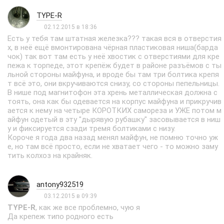
TYPE-R
02.12.2015 в 18:36
Есть у тебя там штатная железка??? такая вся в отверстия
х, в неё ещё вмонтирована чёрная пластиковая ниша(барда
чок) так вот там есть у неё хвостик с отверстиями для кре
пежа к торпеде, этот крепёж будет в районе разъёмов с ты
льной стороны майфуна, и вроде бы там три болтика крепя
т всё это, они вкручиваются снизу, со стороны пепельницы.
В нише под магнитофон эта хрень металлическая должна с
тоять, она как бы одевается на корпус майфуна и прикручив
ается к нему на четыре КОРОТКИХ самореза и УЖЕ потом м
айфун одетый в эту "дырявую рубашку" засовывается в ниш
у и фиксируется сзади тремя болтиками с низу.
Короче я года два назад менял майфун, не помню точно уж
е, но там всё просто, если не хватает чего - то можно заму
тить колхоз на крайняк.
antony932519
03.12.2015 в 09:39
TYPE-R
, как же все проблемно, чую я
Да крепеж типо родного есть