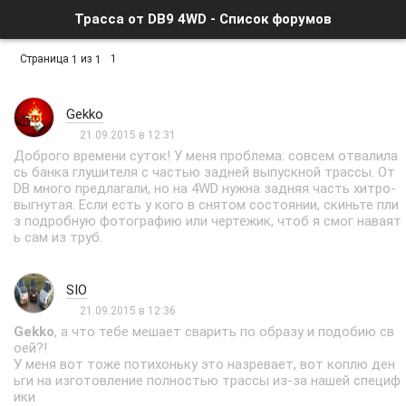
Трасса от DB9 4WD - Список форумов
Страница
из
1
1
1
Gekko
21.09.2015 в 12:31
Доброго времени суток! У меня проблема: совсем отвалила
сь банка глушителя с частью задней выпускной трассы. От
DB много предлагали, но на 4WD нужна задняя часть хитро-
выгнутая. Если есть у кого в снятом состоянии, скиньте пли
з подробную фотографию или чертежик, чтоб я смог наваят
ь сам из труб.
SIO
21.09.2015 в 12:36
Gekko
, а что тебе мешает сварить по образу и подобию св
оей?!
У меня вот тоже потихоньку это назревает, вот коплю ден
ьги на изготовление полностью трассы из-за нашей специф
ики