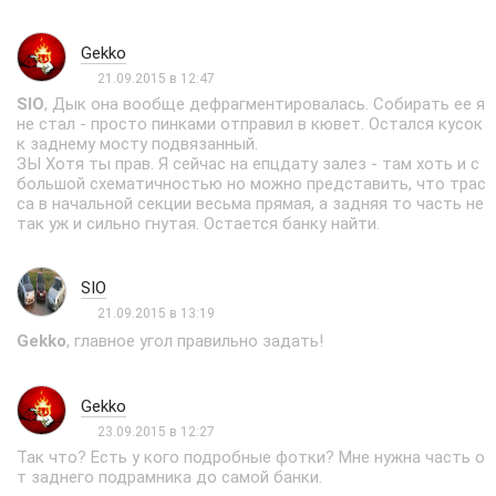
Gekko
21.09.2015 в 12:47
SIO
, Дык она вообще дефрагментировалась. Собирать ее я
не стал - просто пинками отправил в кювет. Остался кусок
к заднему мосту подвязанный.
ЗЫ Хотя ты прав. Я сейчас на епцдату залез - там хоть и с
большой схематичностью но можно представить, что трас
са в начальной секции весьма прямая, а задняя то часть не
так уж и сильно гнутая. Остается банку найти.
SIO
21.09.2015 в 13:19
Gekko
, главное угол правильно задать!
Gekko
23.09.2015 в 12:27
Так что? Есть у кого подробные фотки? Мне нужна часть о
т заднего подрамника до самой банки.