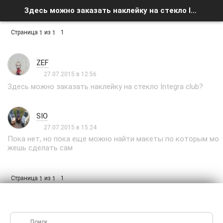
Здесь можно заказать наклейку на стекло Integra club? - Список форумов
Страница
из
1
1
1
ZEF
27.07.2015 в 12:56
Здесь можно заказать наклейку на стекло Integra club?
SIO
27.07.2015 в 15:24
Пока нет, но пока еще можно найти макеты по которым мо
жешь сделать сам
Страница
из
1
1
1