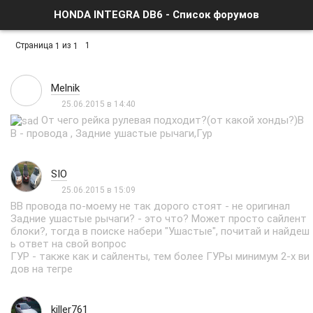
HONDA INTEGRA DB6 - Список форумов
Страница
из
1
1
1
Melnik
25.06.2015 в 14:40
От чего рейка рулевая подходит?(от какой хонды?)В
В - провода , Задние ушастые рычаги,Гур
SIO
25.06.2015 в 15:09
ВВ провода по-моему не так дорого стоят - не оригинал
Задние ушастые рычаги? - это что? Может просто сайлент
блоки?, тогда в поиске набери "Ушастые", почитай и найдеш
ь ответ на свой вопрос
ГУР - также как и сайленты, тем более ГУРы минимум 2-х ви
дов на тегре
killer761