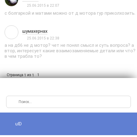
25.06.2015 в 22:07
с болгаркой и матами можно от д мотора гур приколхозить.
шумахернах
25.06.2015 в 22:38
а на дб6 не д мотор? чет не понял смысл и суть вопроса? а
втор, интересует какие взаимозаменяемые детали или что?
в чем трабла то?
Страница
из
1
1
1
uID