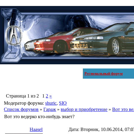
Региональный форум
Страница
1
из
2
1
2
»
Модератор форума:
shuric
,
SIO
Список форумов
»
Гараж
»
выбор и приобретение
»
Вот это ве
Вот это ведерко кто-нибудь знает?
Haasel
Дата: Вторник, 10.06.2014, 07: