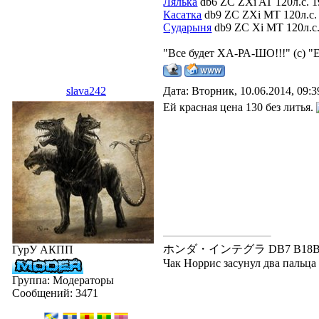
Лялька
db6 ZC ZXi AT 120л.с. 1
Касатка
db9 ZC ZXi MT 120л.с. 
Сударыня
db9 ZC Xi MT 120л.с. 
"Все будет ХА-РА-ШО!!!" (с) "
slava242
Дата: Вторник, 10.06.2014, 09:
Ей красная цена 130 без литья.
ホンダ・インテグラ DB7 B18B---В20
ГурУ АКПП
Чак Норрис засунул два пальца в
Группа: Модераторы
Сообщений:
3471