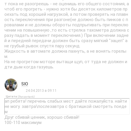
т пока не разогреешь - не оценишь его общего состояния, а
чтоб его прогреть - нужно хотя бы десяток километров пр
оехать под хорошей нагрузкой, а потом проверять на плавн
ость переключения при разгоне(не должно быть пинков с п
ровалами и не должны обороты подпрыгивать при переклю
чении на повышенную ,то есть стрелка тахометра должна с
разу падать в момент переключения.) При включении задне
й и передней передачи должен быть сразу мягкий "зацеп" а
не грубый рывок спустя пару секунд.
Жидкость в автомате должна пахнуть, а не вонять горелы
м.
На не прогретом моторе вытащи щуп, от туда не должен и
дти дым когда газуешь.
SIO
24.04.2013 в 09:11
Цитата
(
)
Panzertank
ап ребята! перечень слабых мест дайте пожалуйста. найти
не могу. завтра\послезавтра с братишкой смотреть поеде
м
Друг сбивай ценник, хорошо сбивай!
100-110 максимум