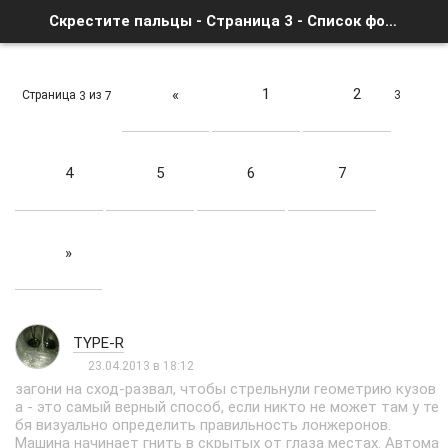
Скрестите пальцы - Страница 3 - Список форумов
1
2
«
Страница
из
3
3
7
4
5
6
7
»
TYPE-R
23.04.2013 в 18:12
загони на сход-развал, чтобы стрельнули геометрию кузов
а - это самый верный способ, если никто не может там у те
бя визуально определить правильность лонжеронов.
Машина начинает гнить в скрытых от глаза местах. Автома