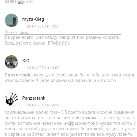
залез
myza-Oleg
24.04.2013 в 13:27
Цитата
(
)
shuric
Скорее всего, он правду говорит про ремень кондея...
брешет))это ролик ГРМ))))))))
SIO
24.04.2013 в 14:02
Panzertank
, парень, не советовал бы я тебе все-таки тороп
иться, поверь!!! Тебе спихивают барахло за золото.
Panzertank
24.04.2013 в 14:24
оригинальный ролик грм - 3.5 гдето видел. короче сомнения
ваще. если это он - что за ним пойти может. стертер, гена, п
омпа, остальное навесное. цифры жестоко кусаются. есть у
меня знакомый друга, у него сивик был какойто, гдето у нас
в сервисе работал. знает все, умеет тоже все. буду ловить