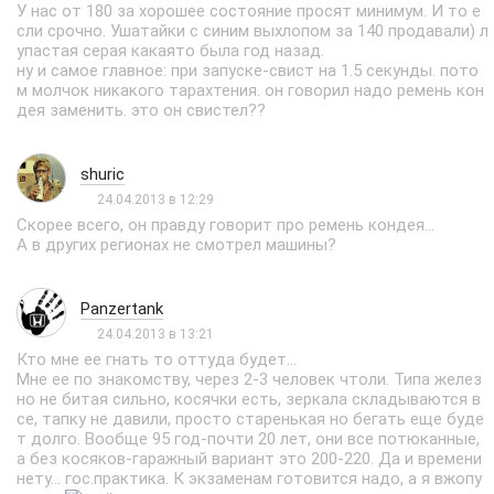
У нас от 180 за хорошее состояние просят минимум. И то е
сли срочно. Ушатайки с синим выхлопом за 140 продавали) л
упастая серая какаято была год назад.
ну и самое главное: при запуске-свист на 1.5 секунды. пото
м молчок никакого тарахтения. он говорил надо ремень кон
дея заменить. это он свистел??
shuric
24.04.2013 в 12:29
Скорее всего, он правду говорит про ремень кондея...
А в других регионах не смотрел машины?
Panzertank
24.04.2013 в 13:21
Кто мне ее гнать то оттуда будет...
Мне ее по знакомству, через 2-3 человек чтоли. Типа желез
но не битая сильно, косячки есть, зеркала складываются в
се, тапку не давили, просто старенькая но бегать еще буде
т долго. Вообще 95 год-почти 20 лет, они все потюканные,
а без косяков-гаражный вариант это 200-220. Да и времени
нету... гос.практика. К экзаменам готовится надо, а я вжопу