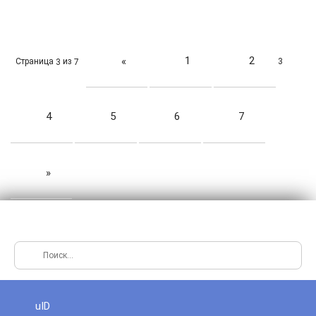
1
2
«
Страница
из
3
3
7
4
5
6
7
»
uID