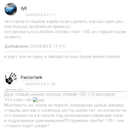
ily0
24.04.2013 в 11:11
чего пугаете пацана, карбы если сделать хорошо один раз -
они больше проблем не принесут.
поторговаться в любом случае стоит. 150 за старый год мн
оговато.
Добавлено
(24.04.2013, 11:11)
---------------------------------------------
и едет она не хуже, а заводится еще лучше инжекторной.
Panzertank
24.04.2013 в 11:36
Цитата
(
)
SIO
Друг сбивай ценник, хорошо сбивай! 100-110 максимум
Это у вас так
Многовато, но: кузов не повело, лонжероны целые, машину
отмыли, акп как с конвеера, мотор шелестит. из косяков-чи
сто внешне ну и в салоне под резиновыми ковриками грязь.
и подрезанные оригинальные(!!!) пружины. пробег 170т. они
столько ходят разве?