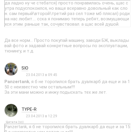
да ладно ну че стебатся) просто понравилась очень, щас с
утра подуспокоился, но ваще всеравно довольный как сло
н. сам первый\второй\третий раз сел тоже мб плясал) роди
на нас любит.... сска я понимаю теперь ребят, возмущающи
хся этим. раньше так, сочувствовал. а щас всей душой.
Да все норм... Просто покупай машину, заводи БЖ, выклады
вай фото и задавай конкретные вопросы по эксплуатации,
тюнингу, и т.д.
SIO
23.04.2013 в 09:45
Panzertank
, я б не торопился брать дуалкарб да еще и за 1
50 с неизвестно чем остальным!!!
За эти мани можно и инжу подыскать тех же лет.
TYPE-R
23.04.2013 в 12:29
Цитата
(
)
SIO
Panzertank, я б не торопился брать дуалкарб да еще и за 15