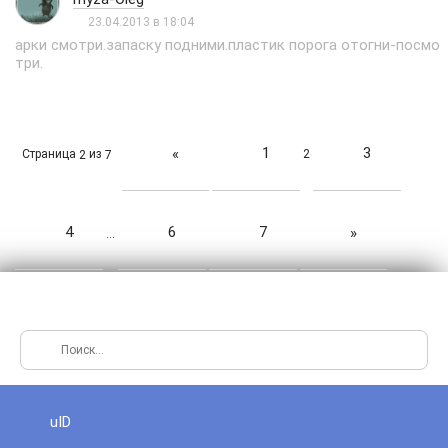
23.04.2013 в 18:04
арки смотри.запаску подними.пластик порога отогни-посмо
три.
1
3
«
Страница
из
2
2
7
4
6
7
»
…
uID