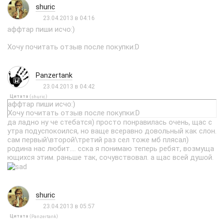
shuric
23.04.2013 в 04:16
аффтар пиши исчо:)
Хочу почитать отзыв после покупки:D
Panzertank
23.04.2013 в 04:42
Цитата
(
)
shuric
аффтар пиши исчо:)
Хочу почитать отзыв после покупки:D
да ладно ну че стебатся) просто понравилась очень, щас с
утра подуспокоился, но ваще всеравно довольный как слон.
сам первый\второй\третий раз сел тоже мб плясал)
родина нас любит.... сска я понимаю теперь ребят, возмуща
ющихся этим. раньше так, сочувствовал. а щас всей душой.
shuric
23.04.2013 в 05:57
Цитата
(
)
Panzertank