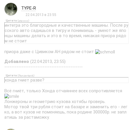
TYPE-R
22.04.2013 в 23:55
Цитата
(
)
atassss
интегра это благородные и качественные машины. После ру
сского авто садишься в тигру и понимаешь - умеют же япо
нцы машины делать и это в то время, никакая приора рядо
м не стоит
приора даже с Цивиком AH рядом не стоит
Добавлено
(22.04.2013, 23:55)
---------------------------------------------
Цитата
(
)
Panzertank
хонда гниет разве?
Всё гниёт, только Хонда отчаяннее всех сопротивляется
Лонжероны и геометрию кузова хотябы проверь.
Мотор твой три рубля стоит на базаре и заменить его - лег
ко, а вот кузов не поменяешь, пока родине 300000р. не запл
атишь за растаможку.