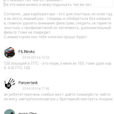
0 с неизвестно чем остальным!!!
За эти мани можно и инжу подыскать тех же лет.
Согласен , два карбюратора - это для опытных, но если туд
а не лезть лишний раз - глядишь и обойдёться без капризо
в, главное уделять внимание фильтрам, следить за гермети
чностью, с профилактикой не затягивать, дополнительный
фильтр тоже не повредит.
С инжектором оно тебе конечно проще будет
FILINnvkz
23.04.2013 в 12:32
120 лошадей в ПТС - это норм, у меня их 105, тоже дуал кар
б. А В ПТС 120.
Panzertank
23.04.2013 в 17:42
ап ребята! перечень слабых мест дайте пожалуйста. найти
не могу. завтра\послезавтра с братишкой смотреть поедем
myza-Oleg