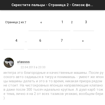
Скрестите пальцы - Страница 2 - Список форумов
1
3
«
Страница
из
2
2
7
4
6
7
»
…
atassss
22.04.2013 в 23:33
интегра это благородные и качественные машины. После ру
сского авто садишься в тигру и понимаешь - умеют же япон
цы машины делать и это в то время, никакая приора рядом
не стоит. На чистокровных японцах направляющие клапано
в даже после 300 тысяч идеально круглые. А дуал карб тож
е тема, лично я на 2 от всех тазиков уезжаю, вообщем бери
)