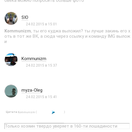
овека можно попросить больше фото
SIO
24.02.2015 в 15:01
Kommunizm
, ты его куджа выложил? ты лучше закинь его х
оть в тот же ВК, а сюда через ссылку и команду IMG вылож
и
Kommunizm
24.02.2015 в 15:37
myza-Oleg
24.02.2015 в 15:41
Цитата
(
)
Kommunizm
Только хозяин твердо уверяет в 160-ти лошадиности