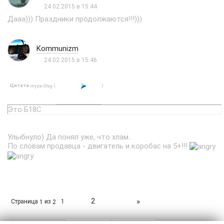
24.02.2015 в 15:44
Дааа))) Праздники продолжаются!!!)))
Kommunizm
24.02.2015 в 15:46
Цитата
(
)
myza-Oleg
Это Б18С
Улыбнуло) Да понял уже, что хлам..
По словам продавца - двигатель и коробас на 5+!!!
2
»
Страница
из
1
1
2