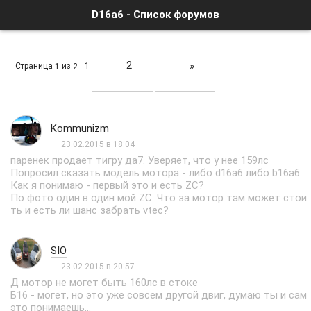
D16a6 - Список форумов
2
»
Страница
из
1
1
2
Kommunizm
23.02.2015 в 18:04
паренек продает тигру да7. Уверяет, что у нее 159лс
Попросил сказать модель мотора - либо d16a6 либо b16a6
Как я понимаю - первый это и есть ZC?
По фото один в один мой ZC. Что за мотор там может стои
ть и есть ли шанс забрать vtec?
SIO
23.02.2015 в 20:57
Д мотор не могет быть 160лс в стоке
Б16 - могет, но это уже совсем другой двиг, думаю ты и сам
это понимаешь...