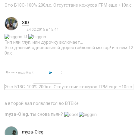
Это Б18С-100% 200л.с. Отсутствие кожухов ГРМ еще +10л.с.
SIO
24.02.2015 в 15:44
:D
Тип или глуп, или дурочку включает...
Это д-шный одновальный дорестайловый мотор! и в нем 12
0л.с.
Цитата
(
)
myza-Oleg
Это Б18С-100% 200л.с. Отсутствие кожухов ГРМ еще +10л.с.
а второй вал появляется во ВТЕКе
myza-Oleg
, ты снова пьян?
myza-Oleg