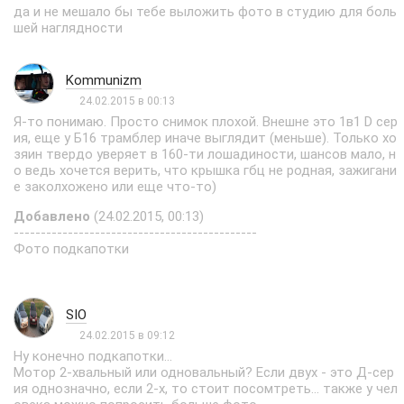
да и не мешало бы тебе выложить фото в студию для боль
шей наглядности
Kommunizm
24.02.2015 в 00:13
Я-то понимаю. Просто снимок плохой. Внешне это 1в1 D сер
ия, еще у Б16 трамблер иначе выглядит (меньше). Только хо
зяин твердо уверяет в 160-ти лошадиности, шансов мало, н
о ведь хочется верить, что крышка гбц не родная, зажигани
е заколхожено или еще что-то)
Добавлено
(24.02.2015, 00:13)
---------------------------------------------
Фото подкапотки
SIO
24.02.2015 в 09:12
Ну конечно подкапотки...
Мотор 2-хвальный или одновальный? Если двух - это Д-сер
ия однозначно, если 2-х, то стоит посомтреть... также у чел