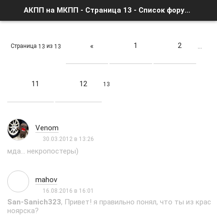
АКПП на МКПП - Страница 13 - Список форумов
1
2
«
Страница
из
13
13
…
11
12
13
Venom
30.03.2012 в 13:26
мда... некропостеры)
mahov
16.08.2016 в 16:01
San-Sanich323
, Привет! я правильно понял, что ты из крас
ноярска?