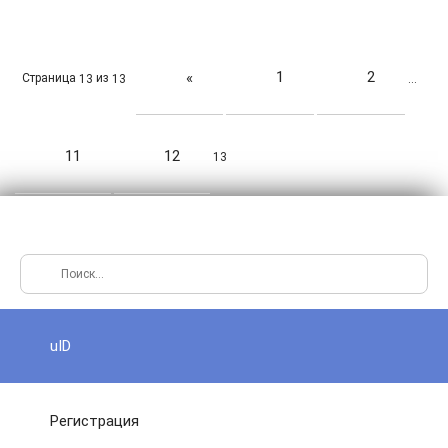
1
2
«
Страница
из
13
13
…
11
12
13
uID
Регистрация