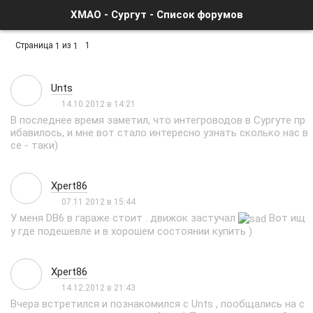
ХМАО - Сургут - Список форумов
Страница
из
1
1
1
Unts
14.10.2012 в 14:21
В последнее время заметил, что интегроводов в Сургуте пр
ибавилось, и мне вот стало интересно узнать сколько нас в
се - таки)
Xpert86
07.11.2012 в 15:44
У меня DB6 в гараже стоит . движок застучал
Вот ищ
у где подешевле и в хорошем состоянии купить )
Xpert86
14.12.2012 в 21:43
Вчера встретился и познакомился с Unts , пообщались на с