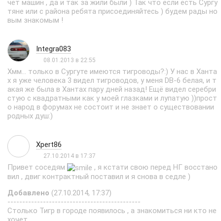
чет машин , да и так за жили были ) Так что если есть Сургу
тяне или с района ребята присоединяйтесь ) будем рады но
вым знакомым !
Integra083
08.01.2013 в 22:55
Хмм... только в Сургуте имеются тигроводы?:) У нас в Ханта
х я уже человека 3 видел тигроводов, у меня DB-6 белая, и т
акая же была в Хантах пару дней назад! Ещё видел серебри
стую с квадратными как у моей глазками и лупатую ))прост
о народ в форумах не состоит и не знает о существовании
родных душ:)
Xpert86
27.10.2014 в 17:37
Привет соседям
, я кстати свою перед НГ восстано
вил , двиг контрактный поставил и я снова в седле )
Добавлено
(27.10.2014, 17:37)
---------------------------------------------
Столько Тигр в городе появилось , а знакомиться ни кто не
хочет .