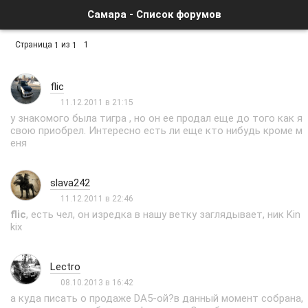
Самара - Список форумов
Страница
из
1
1
1
flic
11.12.2011 в 21:15
у знакомого была тигра , но он ее продал еще до того как я
свою приобрел. Интересно есть ли еще кто нибудь кроме м
еня
slava242
11.12.2011 в 22:46
flic
, есть чел, он изредка в нашу ветку заглядывает, ник Kin
kix
Lectro
08.10.2013 в 16:42
а куда писать о продаже DA5-ой?в данный момент собрана,