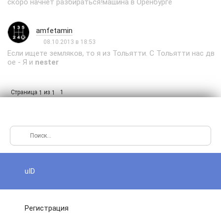
скоро начнет разбираться!машина в Оренбурге
amfetamin
08.10.2013 в 18:53
Если ищете земляков, то я из Тольятти. С Тольятти нас дв
ое - Я и
nester
Страница
из
1
1
1
uID
Регистрация