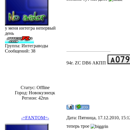
у меня интегра непервый
день
Группа: Интеграводы
Сообщений:
38
94г. ZC DB6 АКПП
Статус:
Offline
Город: Новокузнецк
Регион: 42rus
-=FANTOM=-
Дата: Пятница, 17.12.2010, 15:
теперь трое