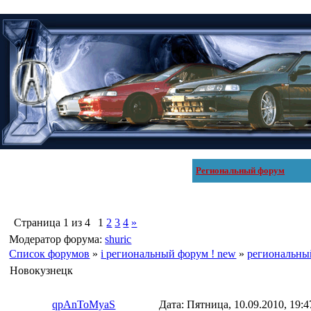
Региональный форум
Страница
1
из
4
1
2
3
4
»
Модератор форума:
shuric
Список форумов
»
i региональный форум ! new
»
региональны
Новокузнецк
qpAnToMyaS
Дата: Пятница, 10.09.2010, 19: