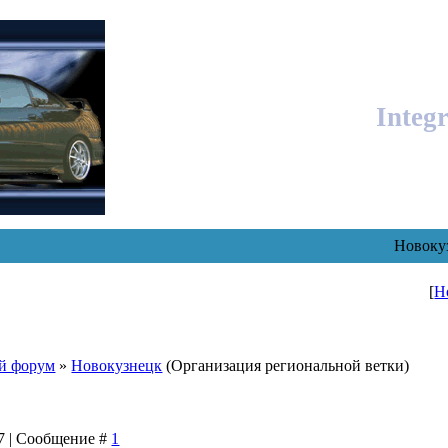
Integ
Новоку
[
Н
й форум
»
Новокузнецк
(Организация региональной ветки)
47 | Сообщение #
1