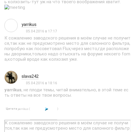
ь колхозить-тут уж на что твоего воображения хватит.
yarrikus
05.04.2016 в 17:17
К сожалению заводского решения в моём случае не получит
ся,так как не предусмотрено место для салонного фильтра,
попробую как посоветовал Flux,через место,где расположе
ны дворники,только надо отыскать на форуме некоего fom
a,который вроде как колхозил уже.
slava242
05.04.2016 в 18:16
yarrikus
, не плоди темы, читай внимательно, в этой теме ес
ть ответы на все твои вопросы.
Цитата
(
)
yarrikus
К сожалению заводского решения в моём случае не получи
тся,так как не предусмотрено место для салонного фильтр