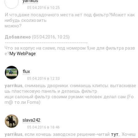
yarrikus
05.04.2016 в 10:25
И что,даже посадочного места нет под фильтр?Может как
нибудь сколхозить
можно?
Добавлено
(05.04.2016, 10:25)
---------------------------------------------
Что за корпус на схеме, под номером 9,не для фильтра разв
е?
My WebPage
flux
05.04.2016 в 12:33
yarrikus
, снимаешь дворники. снимаешь клипсы. вытаскивае
шь пластиковую панель и делаешь фильтр
ищи салоный фильтр своими руками человек делал сам (Fo
m@ то ли Foma)
slava242
05.04.2016 в 16:46
yarrikus
, если хочешь заводское решение-читай
тут.
. Хочеш