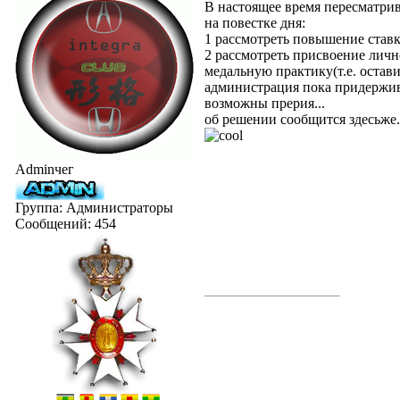
В настоящее время пересматрив
на повестке дня:
1 рассмотреть повышение ставк
2 рассмотреть присвоение лич
медальную практику(т.е. остав
администрация пока придержив
возможны прерия...
об решении сообщится здесьже
Adminчег
Группа: Администраторы
Сообщений:
454