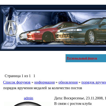
Региональный форум
Страница
1
из
1
1
Список форумов
»
информация
»
обновления
»
порядок вруче
порядок вручения медалей за количество постов
admin
Дата: Воскресенье, 23.11.2008,
В связи с ростом клуба