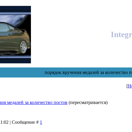
Integ
порядок вручения медалей за количество 
[
Н
ния медалей за количество постов
(пересматривается)
 11:02 | Сообщение #
1